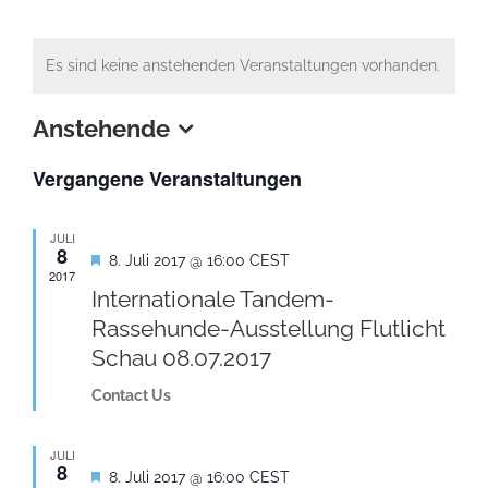
Es sind keine anstehenden Veranstaltungen vorhanden.
Anstehende
Datum
Vergangene Veranstaltungen
wählen.
JULI
8
Hervorgehoben
8. Juli 2017 @ 16:00
CEST
2017
Internationale Tandem-
Rassehunde-Ausstellung Flutlicht
Schau 08.07.2017
Contact Us
JULI
8
Hervorgehoben
8. Juli 2017 @ 16:00
CEST