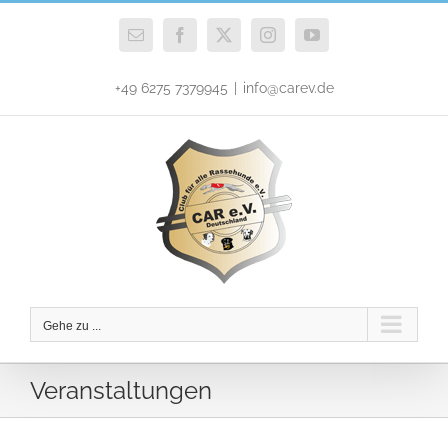
Zum
Inhalt
E-
Facebook
X
Instagram
YouTube
Mail
springen
+49 6275 7379945
|
info@carev.de
Gehe zu ...
Veranstaltungen