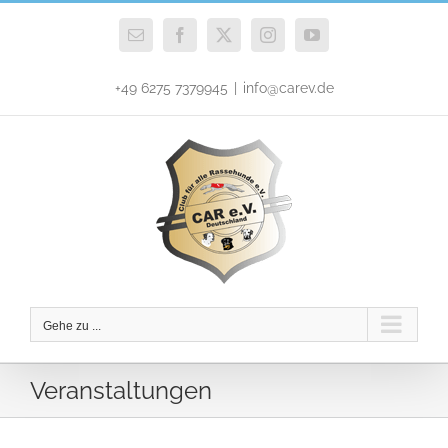
Zum
Inhalt
E-
Facebook
X
Instagram
YouTube
Mail
springen
+49 6275 7379945
|
info@carev.de
Gehe zu ...
Veranstaltungen