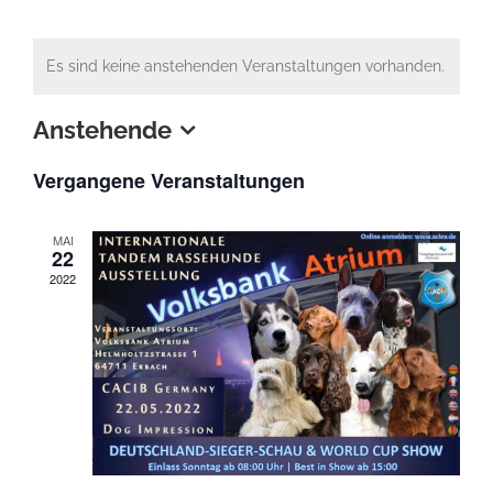
Es sind keine anstehenden Veranstaltungen vorhanden.
Anstehende
Datum
Vergangene Veranstaltungen
wählen.
MAI
22
2022