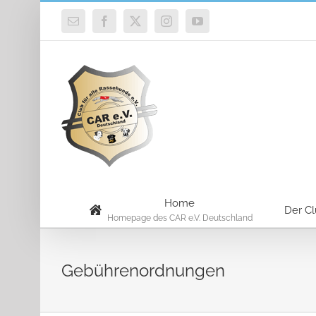
Zum
E-
Facebook
X
Instagram
YouTube
Inhalt
Mail
springen
Home
Der C
Homepage des CAR e.V. Deutschland
Gebührenordnungen