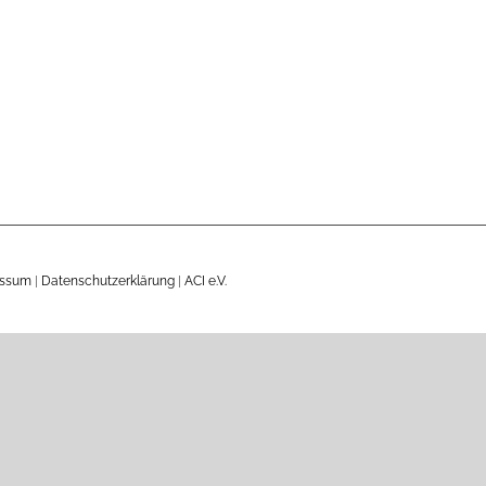
essum
|
Datenschutzerklärung
|
ACI e.V.