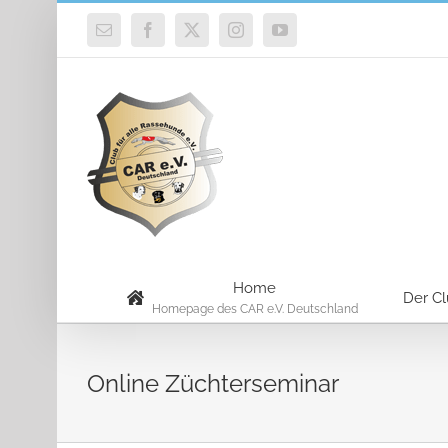
Zum
E-
Facebook
X
Instagram
YouTube
Inhalt
Mail
springen
Home
Der C
Homepage des CAR e.V. Deutschland
Online Züchterseminar