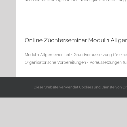
Online Züchterseminar Modul 1 Allgem
Modul 1 Allgemeiner Teil • Grundvoraussetzung für ein
Organisatorische Vorbereitungen • Voraussetzungen für
Diese Website verwendet Cookies und Dienste von Drit
Copyright 1995 -
2026 CAR e.V. | Powered by
CAR e.V.
|
Impr