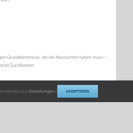
igen Grundkenntnisse, die ein Neuzüchter haben muss. •
ation Zuchtkosten
AKZEPTIEREN
verständnis aus.
Einstellungen
E-
Facebook
X
Instagram
YouTube
Mail