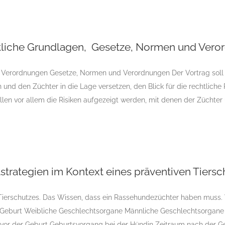
rseminar Modul 3 Rechtliche Grundlagen, Gesetze, Normen un
tliche Grundlagen, Gesetze, Normen und Ver
Verordnungen Gesetze, Normen und Verordnungen Der Vortrag soll e
n und den Züchter in die Lage versetzen, den Blick für die rechtlich
n vor allem die Risiken aufgezeigt werden, mit denen der Züchter u
erseminar Modul 2 Zuchtstrategien im Kontext eines präventiven 
trategien im Kontext eines präventiven Tiersc
 Tierschutzes. Das Wissen, dass ein Rassehundezüchter haben muss.
 Geburt Weibliche Geschlechtsorgane Männliche Geschlechtsorgane 
g vor der Geburt Geburtsvorgang bei der Hündin Zeitraum nach der G