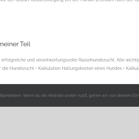
Online Züchterseminar Modul 1 Allgemeiner Teil
einer Teil
e erfolgreiche und verantwortungsvolle Rassehundezucht. Alle wicht
 die Hundezucht • Kalkulation Haltungskosten eines Hundes • Kalkul
tanbietern. Wenn du die Website weiter nutzt, gehen wir von deinem Ein
essum
|
Datenschutzerklärung
|
ACI e.V.