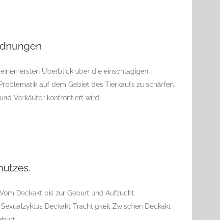
d Verordnungen
ordnungen
inen ersten Überblick über die einschlägigen
e Problematik auf dem Gebiet des Tierkaufs zu schärfen.
nd Verkäufer konfrontiert wird.
Tierschutzes.
hutzes.
 Vom Deckakt bis zur Geburt und Aufzucht.
Sexualzyklus Deckakt Trächtigkeit Zwischen Deckakt
eburt