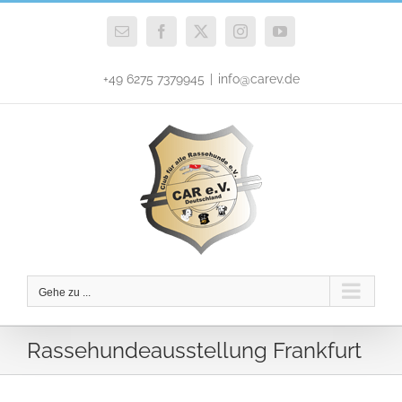
Zum
Inhalt
E-
Facebook
X
Instagram
YouTube
Mail
springen
+49 6275 7379945
|
info@carev.de
Gehe zu ...
Rassehundeausstellung Frankfurt