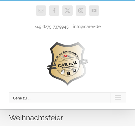
Zum
Inhalt
E-
Facebook
X
Instagram
YouTube
Mail
springen
+49 6275 7379945
|
info@carev.de
Gehe zu ...
Weihnachtsfeier