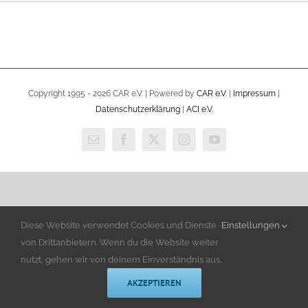
Copyright 1995 -
2026 CAR e.V. | Powered by
CAR e.V.
|
Impressum
|
Datenschutzerklärung
|
ACI e.V.
E-
Facebook
X
Instagram
YouTube
Mail
Diese Website verwendet Cookies und Dienste
Einstellungen
von Drittanbietern. Wenn du die Website weiter
nutzt, gehen wir von deinem Einverständnis aus.
AKZEPTIEREN