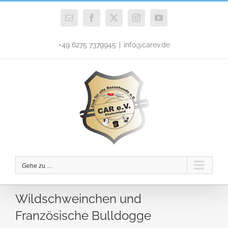
Zum
Inhalt
E-
Facebook
X
Instagram
YouTube
Mail
springen
+49 6275 7379945
|
info@carev.de
Gehe zu ...
Wildschweinchen und
Französische Bulldogge