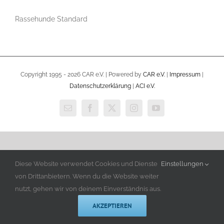
Rassehunde Standard
Copyright 1995 -
2026 CAR e.V. | Powered by
CAR e.V.
|
Impressum
|
Datenschutzerklärung
|
ACI e.V.
E-
Facebook
X
Instagram
YouTube
Mail
Diese Website verwendet Cookies und Dienste
Einstellungen
von Drittanbietern. Wenn du die Website weiter
nutzt, gehen wir von deinem Einverständnis aus.
AKZEPTIEREN