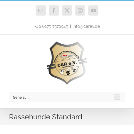
Zum
Inhalt
E-
Facebook
X
Instagram
YouTube
Mail
springen
+49 6275 7379945
|
info@carev.de
Gehe zu ...
Rassehunde Standard