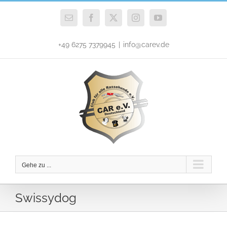
Zum
Inhalt
E-
Facebook
X
Instagram
YouTube
Mail
springen
+49 6275 7379945
|
info@carev.de
Gehe zu ...
Swissydog