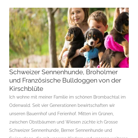
Schweizer Sennenhunde, Broholmer
Schweizer Sennenhunde, Broholmer und
und Französische Bulldoggen von der
Französische Bulldoggen von der Kirschblüte
Kirschblüte
Berner Sennenhund
Gruppe 2
Gruppe 2-Sektion 2
Gruppe 2-
Ich wohne mit meiner Familie im schönen Brombachtal im
Sektion 3
Gruppe 2-Sektion 3 Züchter Berner Sennenhund
Gruppe 2-Sektion 3 Züchter Großer Schweizer Sennenhund
Odenwald. Seit vier Generationen bewirtschaften wir
Gruppe 2-Sektion 3-Berner Sennenhund
Gruppe 2-Sektion 3-
unseren Bauernhof und Ferienhof. Mitten im Grünen,
Grosser Schweizer Sennenhund
Gruppe 9
Gruppe 9-Sektion
zwischen Obstbäumen und Wiesen züchte ich Grosse
11 Züchter Französischen Bulldoggen
Rassehundezüchter
Schweizer Sennenhunde, Berner Sennenhunde und
Swissydog