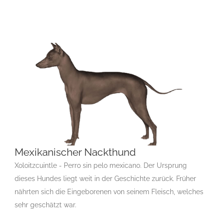
Mexikanischer Nackthund
Xoloitzcuintle - Perro sin pelo mexicano. Der Ursprung
dieses Hundes liegt weit in der Geschichte zurück. Früher
nährten sich die Eingeborenen von seinem Fleisch, welches
Mexikanischer Nackthund
sehr geschätzt war.
Gruppe 5
Gruppe 5-Sektion 8
M
P
Rassehunde Standard