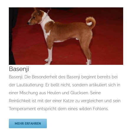
Basenji
Basenji; Die Besonderheit des Basenji beginnt bereits bei
der Lautäußerung: Er bellt nicht, sondern artikuliert sich in
Basenji
einer Mischung aus Heulen und Glucksen. Seine
B
Gruppe 5
Gruppe 5-Sektion 6
Rassehunde Standard
Reinlichkeit ist mit der einer Katze zu vergleichen und sein
Rassehunde von A bis Z
Temperament entspricht dem eines wilden Fohlens.
MEHR ERFAHREN