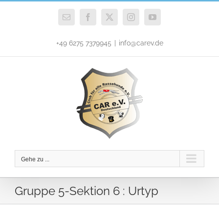
Zum
Inhalt
E-
Facebook
X
Instagram
YouTube
Mail
springen
+49 6275 7379945
|
info@carev.de
Gehe zu ...
Gruppe 5-Sektion 6 : Urtyp