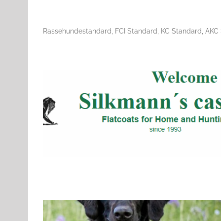
Rassehundestandard, FCI Standard, KC Standard, AKC
Flat Coated Retriever – Silkmanns C
F
Gruppe 8
Gruppe 8-Sektion 1
Gruppe 8-Sektion 1 Züchter 
Gruppe 8-Sektion 1-Flatcoated Retriever
Landesgruppe Ret