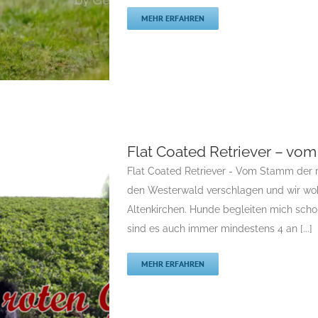
MEHR ERFAHREN
Flat Coated Retriever – vo
vom Eichelberg
Flat Coated Retriever - Vom Stamm der ro
Flatcoated Retriever
den Westerwald verschlagen und wir wo
riever
Rassehunde
Altenkirchen. Hunde begleiten mich scho
züchter
sind es auch immer mindestens 4 an [...]
MEHR ERFAHREN