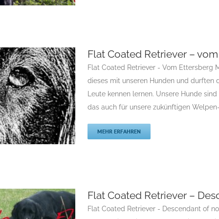
Flat Coated Retriever – vom
ten Gazelle
Flat Coated Retriever - Vom Ettersberg M
Flatcoated Retriever
dieses mit unseren Hunden und durften du
riever
Rassehunde
Leute kennen lernen. Unsere Hunde sind 
züchter
das auch für unsere zukünftigen Welpen- e
MEHR ERFAHREN
berg
Flat Coated Retriever – Des
Flatcoated Retriever
Flat Coated Retriever - Descendant of nob
riever
Rassehunde