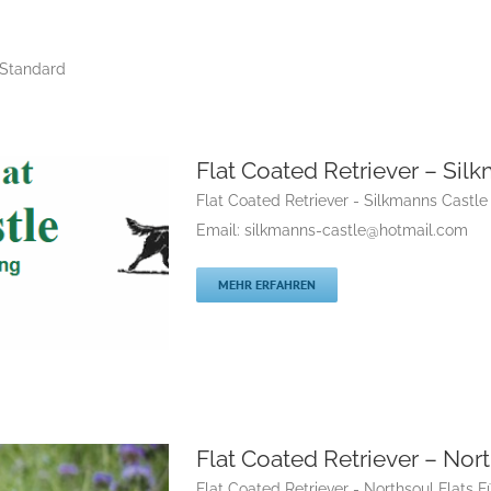
 Standard
Flat Coated Retriever – Sil
Flat Coated Retriever - Silkmanns Castl
Email: silkmanns-castle@hotmail.com
MEHR ERFAHREN
astle
Flat Coated Retriever – Nort
Flatcoated Retriever
riever
Rassehunde
Flat Coated Retriever - Northsoul Flats F