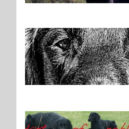
Flat Coated Retriever – vom Stamm der ro
F
Gruppe 8
Gruppe 8-Sektion 1
Gruppe 8-Sektion 1 Züchter 
Gruppe 8-Sektion 1-Flatcoated Retriever
Landesgruppe Ret
Standard
Rassehunde von A bis Z
Rassehunde
Flat Coated Retriever – vom Etters
F
Gruppe 8
Gruppe 8-Sektion 1
Gruppe 8-Sektion 1 Züchter 
Gruppe 8-Sektion 1-Flatcoated Retriever
Landesgruppe Ret