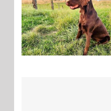
Molosser
Landesgruppe Mops
O
Rassehunde Standard
Rassehundeclub CAR e.V.
Rassehundezüchter
Sektion 11 :
Hunde
Flat Coated Retriever – Duisburger Rheinwi
F
Gruppe 8
Gruppe 8-Sektion 1
Gruppe 8-Sektion 1 Züchter 
Gruppe 8-Sektion 1-Flatcoated Retriever
Landesgruppe Ret
Standard
Rassehunde von A bis Z
Rassehunde