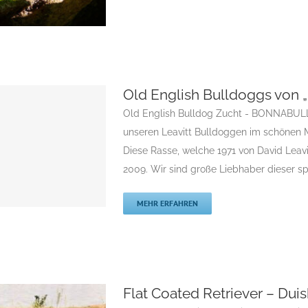
Old English Bulldoggs vo
sters
Old English Bulldog Zucht - BONNABULLS
Flatcoated Retriever
unseren Leavitt Bulldoggen im schönen M
riever
Rassehunde
Diese Rasse, welche 1971 von David Leavit
züchter
2009. Wir sind große Liebhaber dieser sp
MEHR ERFAHREN
BULLS“
9
Gruppe 9-Sektion 11
Flat Coated Retriever – Dui
V.
Landesgruppe