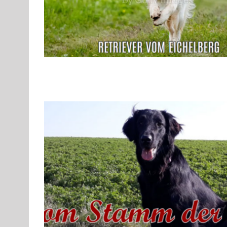
Flat Coated Retriever & Golden Retriever – 
F
Gruppe 8
Gruppe 8-Sektion 1
Gruppe 8-Sektion 1 Züchter 
Gruppe 8-Sektion 1-Flatcoated Retriever
Landesgruppe Ret
Standard
Rassehunde von A bis Z
Rassehunde