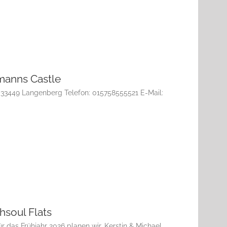
kmanns Castle
e 33449 Langenberg Telefon: 015758555521 E-Mail:
hsoul Flats
ür das Frühjahr 2026 planen wir, Kerstin & Michael