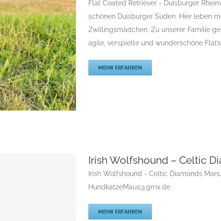
Flat Coated Retriever - Duisburger Rhein
Rassehunde-Verein
schönen Duisburger Süden. Hier leben me
 Kleine doggenartige
Zwillingsmädchen. Zu unserer Familie ge
agile, verspielte und wunderschöne Flat’s
MEHR ERFAHREN
Irish Wolfshound – Celtic 
esen Flat’s
Irish Wolfshound - Celtic Diamonds Manu
Flatcoated Retriever
HundkatzeMaus@gmx.de
riever
Rassehunde
züchter
MEHR ERFAHREN