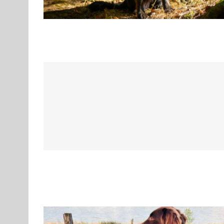
Flat Coated Retriever – Charming Je
F
Gruppe 8
Gruppe 8-Sektion 1
Gruppe 8-Sektion 1 Züchter 
Gruppe 8-Sektion 1-Flatcoated Retriever
Landesgruppe Ret
Standard
Rassehunde von A bis Z
Rassehunde
Old English Bulldoggs von „BONNA
ACI – Standard Nr. 23.12.2014OEB / D
ACI-Standard
Gruppe 
Züchter Französischen Bulldoggen
Gruppen Des CAR e.