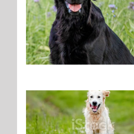
Standard
Rassehunde von A bis Z
Rassehunde
Flat Coated Retriever – Northsoul F
F
Gruppe 8
Gruppe 8-Sektion 1
Gruppe 8-Sektion 1 Züchter 
Gruppe 8-Sektion 1-Flatcoated Retriever
Landesgruppe Ret
Standard
Rassehunde von A bis Z
Rassehunde