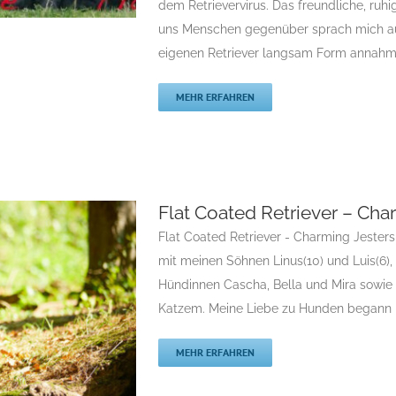
dem Retrievervirus. Das freundliche, ruh
züchter
uns Menschen gegenüber sprach mich au
eigenen Retriever langsam Form annahm, fi
MEHR ERFAHREN
e Flatcoated
Flat Coated Retriever – Cha
Flatcoated Retriever
Flat Coated Retriever - Charming Jester
riever
Rassehunde
mit meinen Söhnen Linus(10) und Luis(6),
züchter
Hündinnen Cascha, Bella und Mira sowie
Katzem. Meine Liebe zu Hunden begann bere
MEHR ERFAHREN