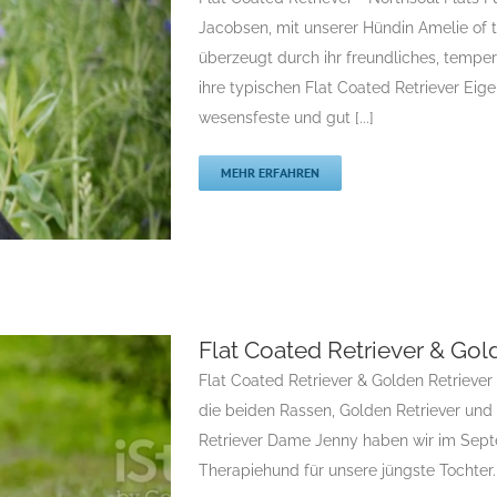
züchter
Jacobsen, mit unserer Hündin Amelie of t
überzeugt durch ihr freundliches, temp
ihre typischen Flat Coated Retriever Eige
wesensfeste und gut [...]
MEHR ERFAHREN
Flat Coated Retriever & Gol
lats
Flat Coated Retriever & Golden Retriever 
Flatcoated Retriever
die beiden Rassen, Golden Retriever und 
riever
Rassehunde
Retriever Dame Jenny haben wir im Sept
züchter
Therapiehund für unsere jüngste Tochter. W