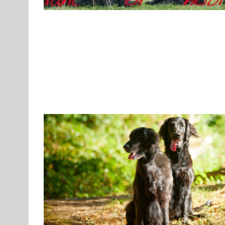
Standard
Rassehunde von A bis Z
Rassehunde
Flat Coated Retriever – Descendant of nobl
F
Gruppe 8
Gruppe 8-Sektion 1
Gruppe 8-Sektion 1 Züchter 
Gruppe 8-Sektion 1-Flatcoated Retriever
Landesgruppe Ret
Standard
Rassehunde von A bis Z
Rassehunde