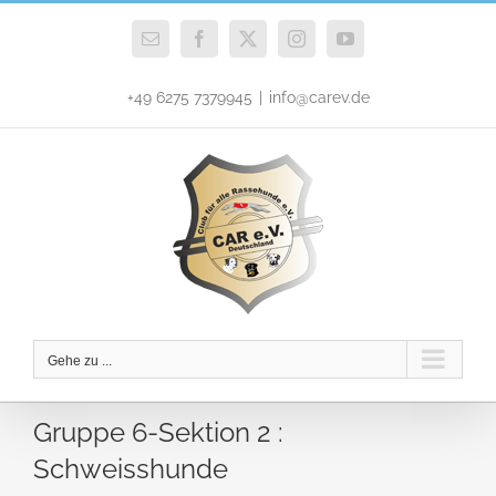
Zum
Inhalt
E-
Facebook
X
Instagram
YouTube
Mail
springen
+49 6275 7379945
|
info@carev.de
Gehe zu ...
Gruppe 6-Sektion 2 :
Schweisshunde