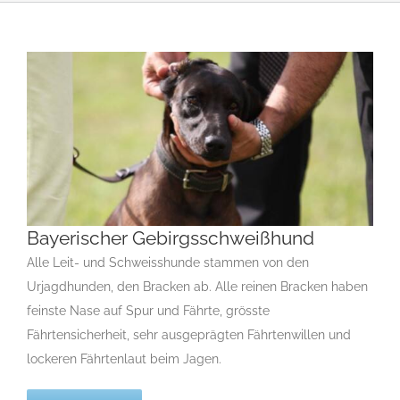
Bayerischer Gebirgsschweißhund
Alle Leit- und Schweisshunde stammen von den
Urjagdhunden, den Bracken ab. Alle reinen Bracken haben
Bayerischer Gebirgsschweißhund
feinste Nase auf Spur und Fährte, grösste
B
Gruppe 6
Gruppe 6-Sektion 2
Rassehunde Standard
Fährtensicherheit, sehr ausgeprägten Fährtenwillen und
Rassehunde von A bis Z
lockeren Fährtenlaut beim Jagen.