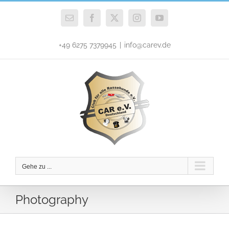
Zum
Inhalt
E-
Facebook
X
Instagram
YouTube
Mail
springen
+49 6275 7379945
|
info@carev.de
Gehe zu ...
Photography