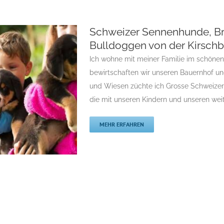
Schweizer Sennenhunde, Br
Bulldoggen von der Kirschb
Ich wohne mit meiner Familie im schönen
bewirtschaften wir unseren Bauernhof u
und Wiesen züchte ich Grosse Schweize
die mit unseren Kindern und unseren wei
MEHR ERFAHREN
ranzösische
e
-Sektion 3
Gruppe 2-