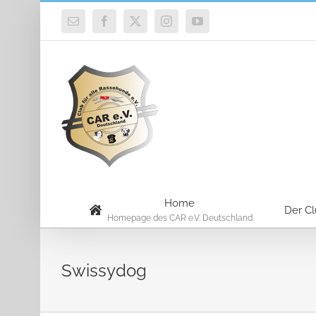
Zum
E-
Facebook
X
Instagram
YouTube
Inhalt
Mail
springen
Home
Der C
Homepage des CAR e.V. Deutschland
Swissydog