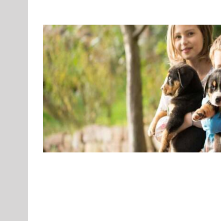
Schweizer Sennenhunde, Broholmer und F
Bulldoggen von der Kirschblüt
Berner Sennenhund
Gruppe 2
Gruppe 2-Sektion 2
Gruppe 2