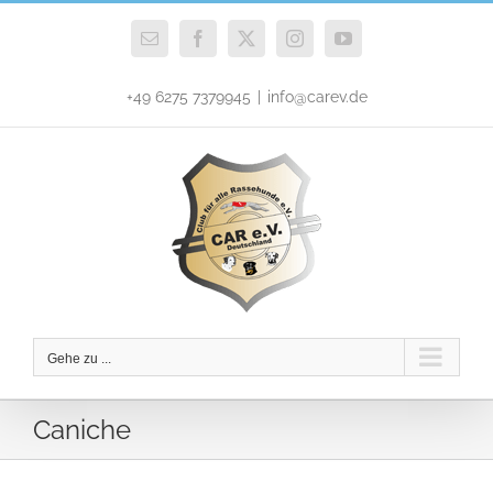
Zum
Inhalt
E-
Facebook
X
Instagram
YouTube
Mail
springen
+49 6275 7379945
|
info@carev.de
Gehe zu ...
Caniche