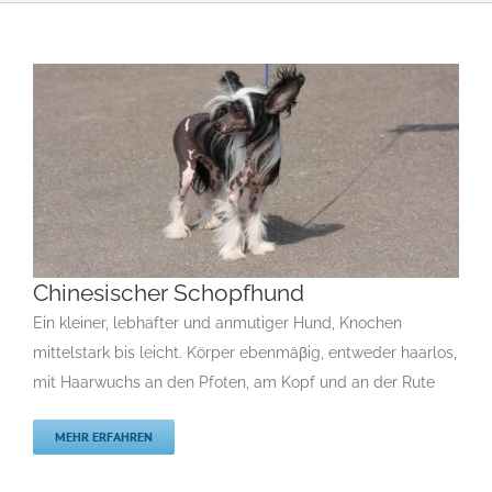
Chinesischer Schopfhund
Ein kleiner, lebhafter und anmutiger Hund, Knochen
mittelstark bis leicht. Körper ebenmäβig, entweder haarlos,
Chinesischer Schopfhund
mit Haarwuchs an den Pfoten, am Kopf und an der Rute
C
Gruppe 9
Gruppe 9-Sektion 4
Rassehunde Standard
Rassehunde von A bis Z
MEHR ERFAHREN