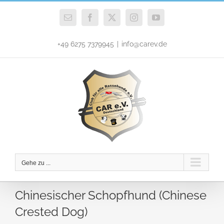
Zum
Inhalt
E-
Facebook
X
Instagram
YouTube
Mail
springen
+49 6275 7379945
|
info@carev.de
Gehe zu ...
Chinesischer Schopfhund (Chinese
Crested Dog)