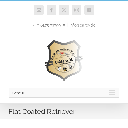
Zum
Inhalt
E-
Facebook
X
Instagram
YouTube
Mail
springen
+49 6275 7379945
|
info@carev.de
Gehe zu ...
Flat Coated Retriever