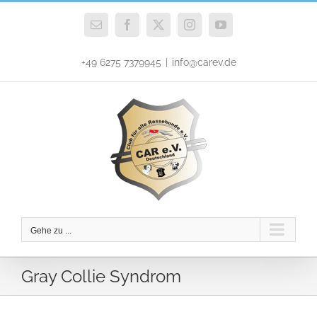
Zum
Inhalt
E-
Facebook
X
Instagram
YouTube
Mail
springen
+49 6275 7379945
|
info@carev.de
Gehe zu ...
Gray Collie Syndrom