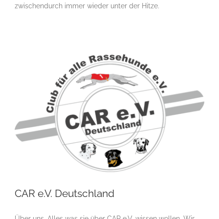
Krankheiten des Hundes
leiden
News
Praxisbrief
zwischendurch immer wieder unter der Hitze.
Veterinären
wechselhaftes Wetter
Zucht
CAR e.V. Deutschland
Über uns. Alles was sie über CAR e.V. wissen wollen. Wir