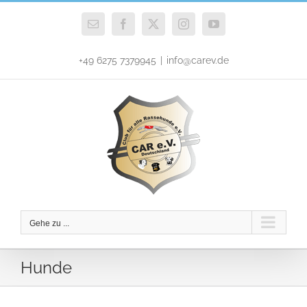
Zum
Inhalt
E-
Facebook
X
Instagram
YouTube
Mail
springen
+49 6275 7379945
|
info@carev.de
Gehe zu ...
Hunde