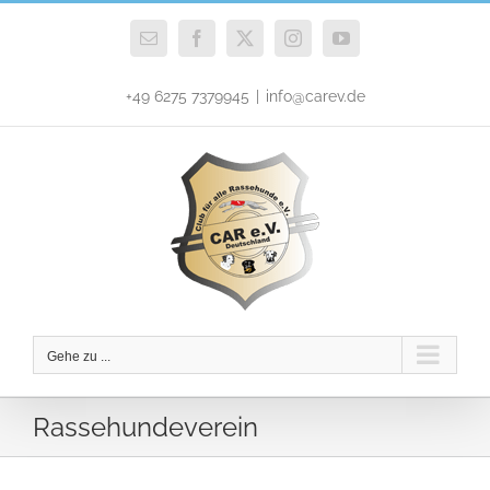
Zum
Inhalt
E-
Facebook
X
Instagram
YouTube
Mail
springen
+49 6275 7379945
|
info@carev.de
Gehe zu ...
Rassehundeverein