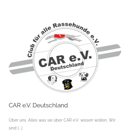
Verein
Der Hunde Club
News
Rassehundeverein
Welpen
Zucht
Zuchtordnung
Zuchtreglement
CAR e.V. Deutschland
Über uns. Alles was sie über CAR e.V. wissen wollen. Wir
sind [...]