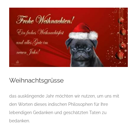
Weihnachtsgrüsse
Weihnachtsgrüsse
das ausklingende Jahr möchten wir nutzen, um uns mit
Hundeclub
Hundeverband
Hundeverein
den Worten dieses indischen Philosophen für Ihre
Hundezuchtverein
News
Weihnachtsgrüsse
lebendigen Gedanken und geschätzten Taten zu
bedanken.