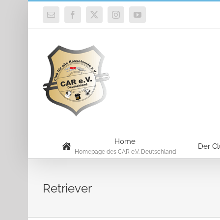
Zum
E-
Facebook
X
Instagram
YouTube
Inhalt
Mail
springen
Home
Der C
Homepage des CAR e.V. Deutschland
Retriever