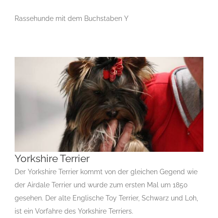
Rassehunde mit dem Buchstaben Y
Yorkshire Terrier
Der Yorkshire Terrier kommt von der gleichen Gegend wie
der Airdale Terrier und wurde zum ersten Mal um 1850
Yorkshire Terrier
gesehen. Der alte Englische Toy Terrier, Schwarz und Loh,
Gruppe 3
Gruppe 3-Sektion 4
Landesgruppe Yorkshire und
ist ein Vorfahre des Yorkshire Terriers.
Biewer-Yorkshire Terrier
Rassehunde Standard
Rassehunde