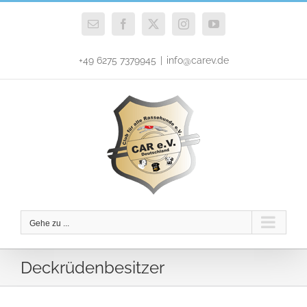
Zum
Inhalt
E-
Facebook
X
Instagram
YouTube
Mail
springen
+49 6275 7379945
|
info@carev.de
Gehe zu ...
Deckrüdenbesitzer