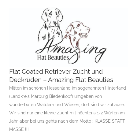
Flat Coated Retriever Zucht und
Deckrüden – Amazing Flat Beauties
Mitten im schönen Hessenland im sogenannten Hinterland
Flat Coated Retriever Zucht und Deckrüden –
Amazing Flat Beauties
(Landkreis Marburg Biedenkopf) umgeben von
Gruppe 8
Gruppe 8-Sektion 1
Gruppe 8-Sektion 1 Züchter
wunderbaren Wäldern und Wiesen, dort sind wir zuhause.
Flatcoated Retriever
Gruppe 8-Sektion 1-Flatcoated
Wir sind nur eine kleine Zucht mit höchtens 1-2 Würfen im
Retriever
Landesgruppe Retriever
Rassehundezüchter
Jahr, aber bei uns gehts nach dem Motto : KLASSE STATT
MASSE !!!