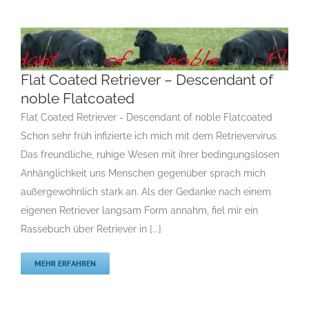
Flat Coated Retriever – Descendant of noble
Flat Coated Retriever – Descendant of
Flatcoated
noble Flatcoated
F
Gruppe 8
Gruppe 8-Sektion 1
Gruppe 8-Sektion 1 Züchter
Flatcoated Retriever
Gruppe 8-Sektion 1-Flatcoated
Flat Coated Retriever - Descendant of noble Flatcoated
Retriever
Landesgruppe Retriever
Rassehunde Standard
Schon sehr früh infizierte ich mich mit dem Retrievervirus.
Rassehunde von A bis Z
Rassehundezüchter
Das freundliche, ruhige Wesen mit ihrer bedingungslosen
Anhänglichkeit uns Menschen gegenüber sprach mich
außergewöhnlich stark an. Als der Gedanke nach einem
eigenen Retriever langsam Form annahm, fiel mir ein
Rassebuch über Retriever in [...]
MEHR ERFAHREN