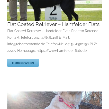
Flat Coated Retriever – Hamfelder Flats
Flat Coated Retriever - Hamfelder Flats Roberto Rotondo
Kontakt Telefon: 04154/8981196 E-Mail:
Flat Coated Retriever – Hamfelder Flats
info@robertorotondo.de Telefon-Nr.: 04154-8981196 PLZ:
Gruppe 8
Gruppe 8-Sektion 1 Züchter Flatcoated Retriever
22929 Homepage: https://www.hamfelder-flats.de
Gruppe 8-Sektion 1-Flatcoated Retriever
Landesgruppe
Retriever
Rassehunde Standard
Rassehundezüchter
MEHR ERFAHREN