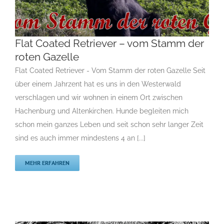
Flat Coated Retriever – vom Stamm der
roten Gazelle
Flat Coated Retriever – vom Stamm der roten
Flat Coated Retriever - Vom Stamm der roten Gazelle Seit
Gazelle
über einem Jahrzent hat es uns in den Westerwald
F
Gruppe 8
Gruppe 8-Sektion 1
Gruppe 8-Sektion 1 Züchter
verschlagen und wir wohnen in einem Ort zwischen
Flatcoated Retriever
Gruppe 8-Sektion 1-Flatcoated
Hachenburg und Altenkirchen. Hunde begleiten mich
Retriever
Landesgruppe Retriever
Rassehunde Standard
schon mein ganzes Leben und seit schon sehr langer Zeit
Rassehunde von A bis Z
Rassehundezüchter
sind es auch immer mindestens 4 an [...]
MEHR ERFAHREN