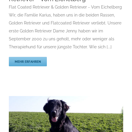
Flat Coated Retriever & Golden Retriever – vom
Flat Coated Retriever & Golden Retriever - Vom Eichelberg
Eichelberg
Wir, die Familie Karius, haben uns in die beiden Rassen,
F
Gruppe 8
Gruppe 8-Sektion 1
Gruppe 8-Sektion 1 Züchter
Golden Retriever und Flatcoated Retriever verliebt. Unsere
Flatcoated Retriever
Gruppe 8-Sektion 1-Flatcoated
erste Golden Retriever Dame Jenny haben wir im
Retriever
Landesgruppe Retriever
Rassehunde Standard
September 2000 zu uns geholt, mehr oder weniger als
Rassehunde von A bis Z
Rassehundezüchter
Therapiehund für unsere jüngste Tochter. Wie sich [...]
MEHR ERFAHREN