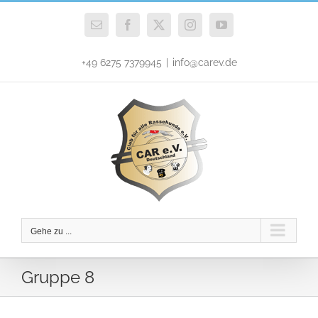
Zum
Inhalt
E-
Facebook
X
Instagram
YouTube
Mail
springen
+49 6275 7379945
|
info@carev.de
Gehe zu ...
Gruppe 8