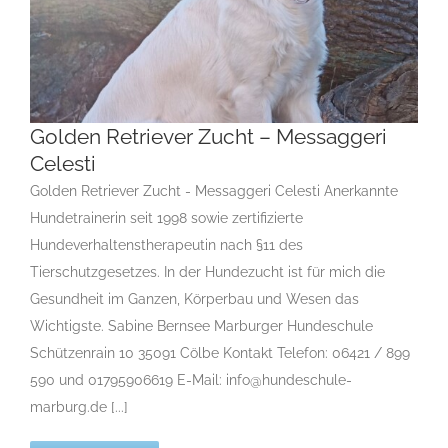
Golden Retriever Zucht – Messaggeri
Celesti
Golden Retriever Zucht - Messaggeri Celesti Anerkannte
Golden Retriever Zucht – Messaggeri Celesti
Hundetrainerin seit 1998 sowie zertifizierte
G
Gruppe 8-Sektion 1-Golden Retriever
Landesgruppe
Hundeverhaltenstherapeutin nach §11 des
Retriever
Rassehunde von A bis Z
Tierschutzgesetzes. In der Hundezucht ist für mich die
Gesundheit im Ganzen, Körperbau und Wesen das
Wichtigste. Sabine Bernsee Marburger Hundeschule
Schützenrain 10 35091 Cölbe Kontakt Telefon: 06421 / 899
590 und 01795906619 E-Mail: info@hundeschule-
marburg.de [...]