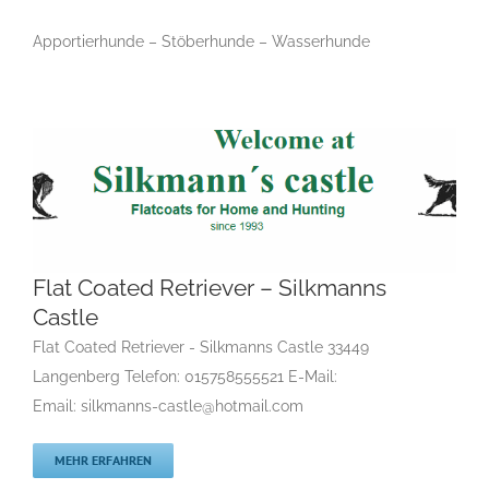
Apportierhunde – Stöberhunde – Wasserhunde
Flat Coated Retriever – Silkmanns
Castle
Flat Coated Retriever – Silkmanns Castle
F
Gruppe 8
Gruppe 8-Sektion 1
Gruppe 8-Sektion 1 Züchter
Flat Coated Retriever - Silkmanns Castle 33449
Flatcoated Retriever
Gruppe 8-Sektion 1-Flatcoated
Langenberg Telefon: 015758555521 E-Mail:
Retriever
Landesgruppe Retriever
Rassehunde Standard
Email: silkmanns-castle@hotmail.com
Rassehunde von A bis Z
Rassehundezüchter
MEHR ERFAHREN