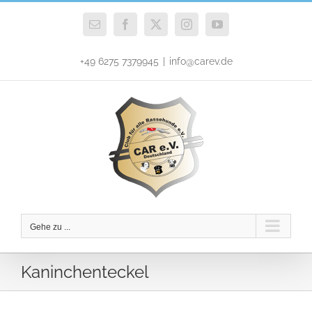
Zum
Inhalt
E-
Facebook
X
Instagram
YouTube
Mail
springen
+49 6275 7379945
|
info@carev.de
Gehe zu ...
Kaninchenteckel