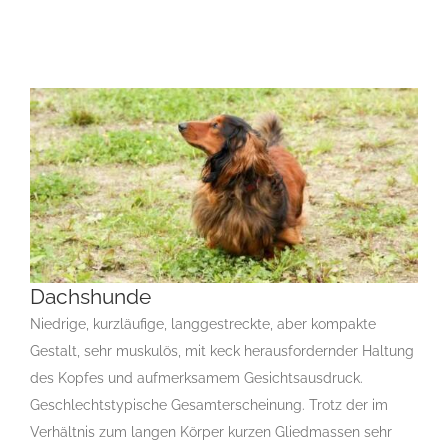
Dachshunde
Niedrige, kurzläufige, langgestreckte, aber kompakte
Gestalt, sehr muskulös, mit keck herausfordernder Haltung
Dachshunde
des Kopfes und aufmerksamem Gesichtsausdruck.
D
Gruppe 4
Gruppe 4-Dachshunde
Rassehunde Standard
Geschlechtstypische Gesamterscheinung. Trotz der im
Rassehunde von A bis Z
Verhältnis zum langen Körper kurzen Gliedmassen sehr