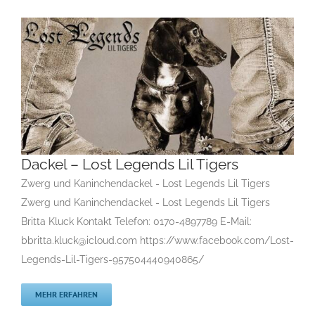
Dackel – Lost Legends Lil Tigers
Zwerg und Kaninchendackel - Lost Legends Lil Tigers
Zwerg und Kaninchendackel - Lost Legends Lil Tigers
Dackel – Lost Legends Lil Tigers
Britta Kluck Kontakt Telefon: 0170-4897789 E-Mail:
Gruppe 4
Gruppe 4-Dachshunde
Rassehunde Standard
bbritta.kluck@icloud.com https://www.facebook.com/Lost-
Rassehundezüchter
Legends-Lil-Tigers-957504440940865/
MEHR ERFAHREN