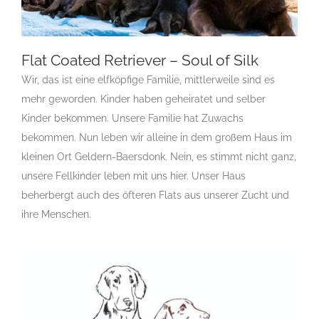
Flat Coated Retriever – Soul of Silk
Wir, das ist eine elfköpfige Familie, mittlerweile sind es
mehr geworden. Kinder haben geheiratet und selber
Flat Coated Retriever – Soul of Silk
Kinder bekommen. Unsere Familie hat Zuwachs
Gruppe 8
Gruppe 8-Sektion 1
Gruppe 8-Sektion 1 Züchter
bekommen. Nun leben wir alleine in dem großem Haus im
Flatcoated Retriever
Gruppe 8-Sektion 1-Flatcoated
kleinen Ort Geldern-Baersdonk. Nein, es stimmt nicht ganz,
Retriever
Landesgruppe Retriever
Rassehundezüchter
unsere Fellkinder leben mit uns hier. Unser Haus
beherbergt auch des öfteren Flats aus unserer Zucht und
ihre Menschen.