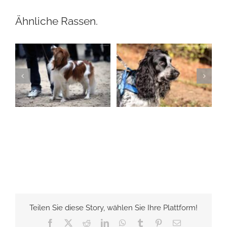
Ähnliche Rassen.
Golden Retriever Zucht – Messaggeri Celesti
G
Gruppe 8-Sektion 1-Golden Retriever
Landesgruppe
Retriever
Rassehunde von A bis Z
English Cocker
Spaniel
Nederlandse
Kooikerhondje
C
E
Gruppe 8
Gruppe 8-
Gruppe 8
Gruppe 8-
Sektion 2
Gruppe 8-
Sektion 2
K
N
Sektion 2-English Cocker
Rassehunde Standard
Spaniel
Rassehunde
Rassehunde von A bis Z
Standard
Rassehunde von
A bis Z
Teilen Sie diese Story, wählen Sie Ihre Plattform!
Facebook
X
Reddit
LinkedIn
WhatsApp
Tumblr
Pinterest
E-