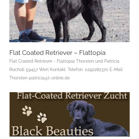
Flat Coated Retriever – Flattopia
Flat Coated Retriever - Flattopia Thorsten und Patricia
Rocholl 59457 Werl Kontakt: Telefon: 0292282370 E-Mail:
Flat Coated Retriever – Flattopia
Thorsten-patricia@t-online.de
Gruppe 8
Gruppe 8-Sektion 1
Gruppe 8-Sektion 1 Züchter
Flatcoated Retriever
Gruppe 8-Sektion 1-Flatcoated
Retriever
Landesgruppe Retriever
Rassehunde Standard
Rassehundezüchter