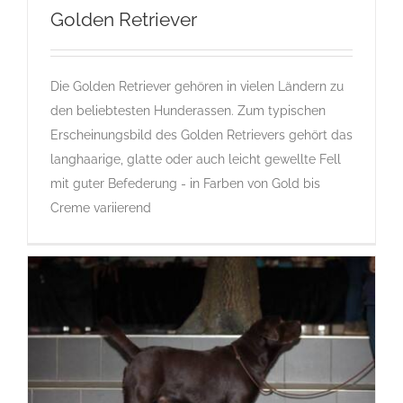
Golden Retriever
Die Golden Retriever gehören in vielen Ländern zu
Golden Retriever
den beliebtesten Hunderassen. Zum typischen
G
Gruppe 8
Gruppe 8-Sektion 1
Landesgruppe Retriever
Erscheinungsbild des Golden Retrievers gehört das
Rassehunde Standard
Rassehunde von A bis Z
langhaarige, glatte oder auch leicht gewellte Fell
mit guter Befederung - in Farben von Gold bis
Creme variierend