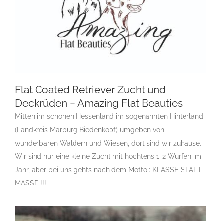
Flat Coated Retriever Zucht und
Deckrüden – Amazing Flat Beauties
Mitten im schönen Hessenland im sogenannten Hinterland
Flat Coated Retriever Zucht und Deckrüden –
(Landkreis Marburg Biedenkopf) umgeben von
Amazing Flat Beauties
wunderbaren Wäldern und Wiesen, dort sind wir zuhause.
Gruppe 8
Gruppe 8-Sektion 1
Gruppe 8-Sektion 1 Züchter
Flatcoated Retriever
Gruppe 8-Sektion 1-Flatcoated
Wir sind nur eine kleine Zucht mit höchtens 1-2 Würfen im
Retriever
Landesgruppe Retriever
Rassehundezüchter
Jahr, aber bei uns gehts nach dem Motto : KLASSE STATT
MASSE !!!