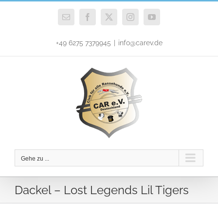
Zum
Inhalt
E-
Facebook
X
Instagram
YouTube
Mail
springen
+49 6275 7379945
|
info@carev.de
Gehe zu ...
Dackel – Lost Legends Lil Tigers