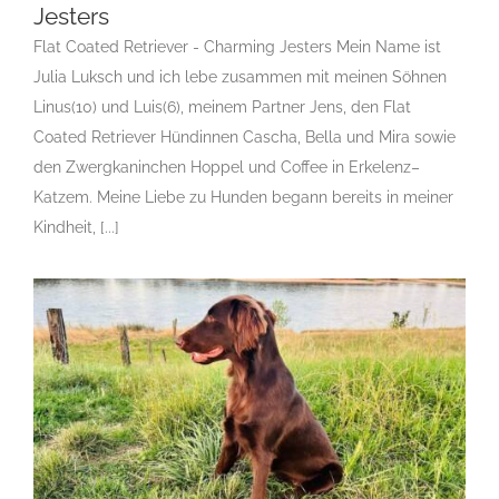
Jesters
Flat Coated Retriever - Charming Jesters Mein Name ist
Flat Coated Retriever – Charming Jesters
Julia Luksch und ich lebe zusammen mit meinen Söhnen
F
Gruppe 8
Gruppe 8-Sektion 1
Gruppe 8-Sektion 1
Linus(10) und Luis(6), meinem Partner Jens, den Flat
Züchter Flatcoated Retriever
Gruppe 8-Sektion 1-
Coated Retriever Hündinnen Cascha, Bella und Mira sowie
Flatcoated Retriever
Landesgruppe Retriever
Rassehunde
Standard
Rassehunde von A bis Z
Rassehundezüchter
den Zwergkaninchen Hoppel und Coffee in Erkelenz–
Katzem. Meine Liebe zu Hunden begann bereits in meiner
Kindheit, [...]