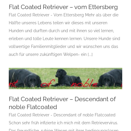
Flat Coated Retriever – vom Ettersberg
Flat Coated Retriever - Vom Ettersberg Mehr als über die
Flat Coated Retriever – vom Ettersberg
F
Gruppe 8
Gruppe 8-Sektion 1
Gruppe 8-Sektion 1
Hälfte unseres Lebens teilen wir dieses mit unseren
Züchter Flatcoated Retriever
Gruppe 8-Sektion 1-
Hunden und durften durch und mit ihnen so viel lernen,
Flatcoated Retriever
Landesgruppe Retriever
Rassehunde
erleben und tolle Leute kennen lernen. Unsere Hunde sind
Standard
Rassehunde von A bis Z
Rassehundezüchter
vollwertige Familienmitglieder und wir wünschen uns das
auch für unsere zukünftigen Welpen- ein [...]
Flat Coated Retriever – Descendant of noble
Flatcoated
Flat Coated Retriever – Descendant of
F
Gruppe 8
Gruppe 8-Sektion 1
Gruppe 8-Sektion 1
noble Flatcoated
Züchter Flatcoated Retriever
Gruppe 8-Sektion 1-
Flat Coated Retriever - Descendant of noble Flatcoated
Flatcoated Retriever
Landesgruppe Retriever
Rassehunde
Standard
Rassehunde von A bis Z
Rassehundezüchter
Schon sehr früh infizierte ich mich mit dem Retrievervirus.
Das freundliche, ruhige Wesen mit ihrer bedingungslosen