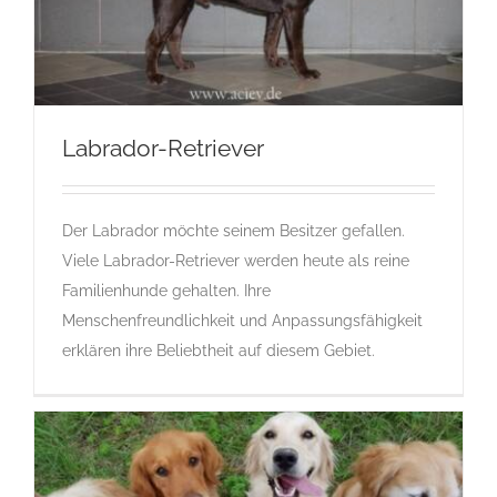
Labrador-Retriever
Der Labrador möchte seinem Besitzer gefallen.
Labrador-Retriever
Viele Labrador-Retriever werden heute als reine
Gruppe 8
Gruppe 8-Sektion 1
Gruppe 8-Sektion 1-
Labrador Retriever
L
Labrador Retriever
Rassehunde
Familienhunde gehalten. Ihre
Standard
Rassehunde von A bis Z
Menschenfreundlichkeit und Anpassungsfähigkeit
erklären ihre Beliebtheit auf diesem Gebiet.