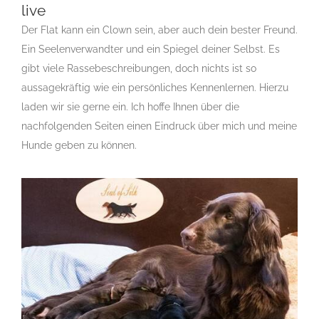
live
Der Flat kann ein Clown sein, aber auch dein bester Freund.
Flat Coated Retriever – Friend for my live
Ein Seelenverwandter und ein Spiegel deiner Selbst. Es
Gruppe 8
Gruppe 8-Sektion 1
Gruppe 8-Sektion 1 Züchter
gibt viele Rassebeschreibungen, doch nichts ist so
Flatcoated Retriever
Gruppe 8-Sektion 1-Flatcoated
aussagekräftig wie ein persönliches Kennenlernen. Hierzu
Retriever
Landesgruppe Retriever
Rassehunde Standard
Rassehundezüchter
laden wir sie gerne ein. Ich hoffe Ihnen über die
nachfolgenden Seiten einen Eindruck über mich und meine
Hunde geben zu können.