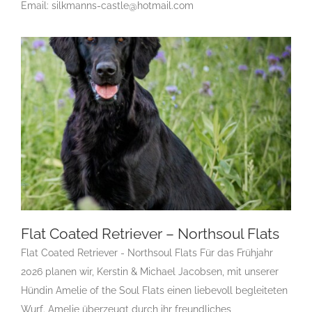
Email: silkmanns-castle@hotmail.com
Standard
Rassehunde von A bis Z
Rassehundezüchter
Flat Coated Retriever – Northsoul Flats
Flat Coated Retriever - Northsoul Flats Für das Frühjahr
2026 planen wir, Kerstin & Michael Jacobsen, mit unserer
Flat Coated Retriever – Northsoul Flats
Hündin Amelie of the Soul Flats einen liebevoll begleiteten
F
Gruppe 8
Gruppe 8-Sektion 1
Gruppe 8-Sektion 1
Wurf. Amelie überzeugt durch ihr freundliches,