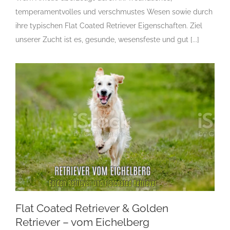
Züchter Flatcoated Retriever
Gruppe 8-Sektion 1-
temperamentvolles und verschmustes Wesen sowie durch
Flatcoated Retriever
Landesgruppe Retriever
Rassehunde
Standard
Rassehunde von A bis Z
Rassehundezüchter
ihre typischen Flat Coated Retriever Eigenschaften. Ziel
unserer Zucht ist es, gesunde, wesensfeste und gut [...]
Flat Coated Retriever & Golden
Retriever – vom Eichelberg