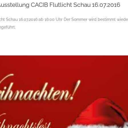
sstellung CACIB Flutlicht Schau 16.07.2016
cht Schau 16.07.2016 ab 16:00 Uhr Der Sommer wird bestimmt wieder
geführt.
tionale Tandem-Rassehunde-Ausstellung CACIB Flutlicht Schau 16