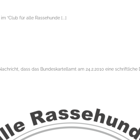
m “Club für alle Rassehunde [...]
 Nachricht, dass das Bundeskartellamt am 24.2.2010 eine schriftliche
Aufnahmeantrag Online
es
CAR e.V. Hunde Verein
Der Hunde Club
News
Rassehundeverein
Welpen
Zu