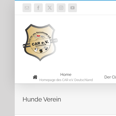
Zum
E-
Facebook
X
Instagram
YouTube
Inhalt
Mail
springen
Home
Der C
Homepage des CAR e.V. Deutschland
Hunde Verein