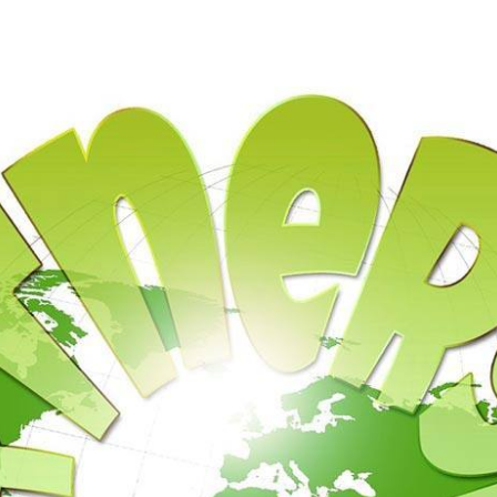
Weihnachtsgrüsse
ndeclub
Hundeverband
Hundeverein
Hundezuchtverein
News
Weihnachtsgrü