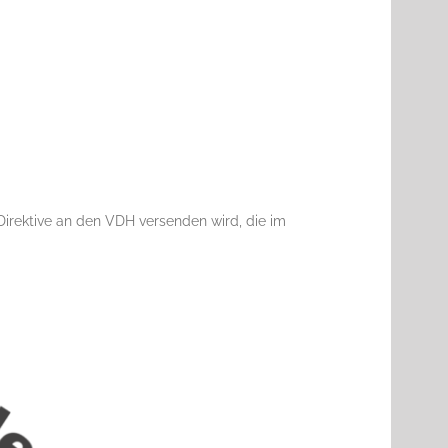
 Direktive an den VDH versenden wird, die im
cht
Zuchtordnung
Zuchtreglement