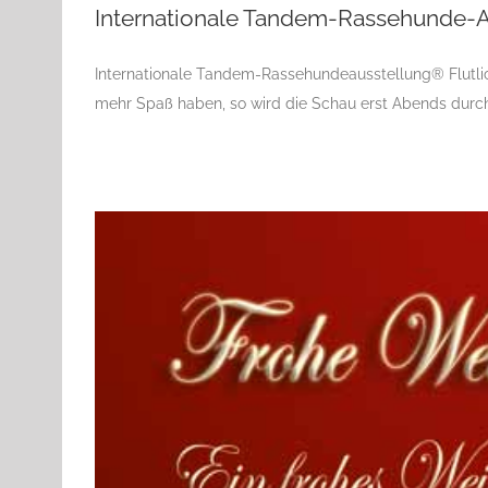
Internationale Tandem-Rassehunde-Au
Internationale Tandem-Rassehundeausstellung® Flutli
mehr Spaß haben, so wird die Schau erst Abends durch
Interna