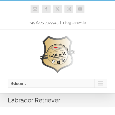
Zum
Inhalt
E-
Facebook
X
Instagram
YouTube
Mail
springen
+49 6275 7379945
|
info@carev.de
Gehe zu ...
Labrador Retriever