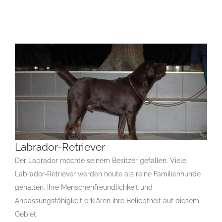
Labrador-Retriever
Der Labrador möchte seinem Besitzer gefallen. Viele
Labrador-Retriever werden heute als reine Familienhunde
Labrador-Retriever
gehalten. Ihre Menschenfreundlichkeit und
Gruppe 8
Gruppe 8-Sektion 1
Gruppe 8-Sektion 1-Labrador
Anpassungsfähigkeit erklären ihre Beliebtheit auf diesem
Retriever
L
Labrador Retriever
Rassehunde Standard
Gebiet.
Rassehunde von A bis Z