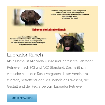
Labrador Ranch
Mein Name ist Michaela Kunze und ich züchte Labrador
Retriever nach FCI und AKC Standard. Das heißt ich
Labrador Ranch
versuche nach den Rassevorgaben dieser Vereine zu
Gruppe 8
Gruppe 8-Sektion 1
Gruppe 8-Sektion 1 Züchter
züchten, betreffend: der Gesundheit, des Wesens, der
Labrador Retriver
Gruppe 8-Sektion 1-Labrador Retriever
Gestalt und der Fellfarbe vom Labrador Retriever.
Landesgruppe Retriever
Rassehundezüchter
MEHR ERFAHREN