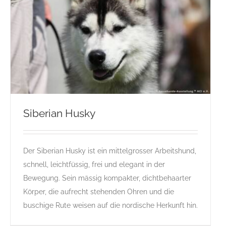
Siberian Husky
Der Siberian Husky ist ein mittelgrosser Arbeitshund,
Siberian Husky
schnell, leichtfüssig, frei und elegant in der
Gruppe 5
Gruppe 5-Sektion 1
Rassehunde Standard
Bewegung. Sein mässig kompakter, dichtbehaarter
Rassehunde von A bis Z
S
Körper, die aufrecht stehenden Ohren und die
buschige Rute weisen auf die nordische Herkunft hin.