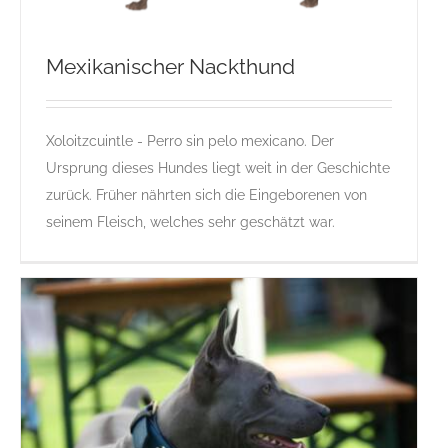
Mexikanischer Nackthund
Xoloitzcuintle - Perro sin pelo mexicano. Der
Mexikanischer Nackthund
Ursprung dieses Hundes liegt weit in der Geschichte
Gruppe 5
Gruppe 5-Sektion 8
M
P
Rassehunde Standard
zurück. Früher nährten sich die Eingeborenen von
Rassehunde von A bis Z
X
seinem Fleisch, welches sehr geschätzt war.