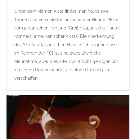
Unter dem Namen Akita findet man heute zwei
Amerikanischer Akita
Typen total verschieden aussehender Hunde; Akitas
A
Gruppe 5
Gruppe 5-Sektion 5
Rassehunde Standard
vom japanischen Typ und "Große Japanische Hunde
Rassehunde von A bis Z
(vormals: amerikanischer Akita)". Die Anerkennung
des "Großen Japanischen Hundes" als eigene Rasse
im Rahmen der FCI ist eine zweckdienliche
Maßnahme, aber dies allein wird nicht genügen um
in diesem Durcheinander absolute Ordnung zu
verschaffen.