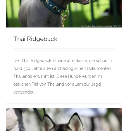
Thai Ridgeback
Der Thai Ridgeback ist eine alte Rasse, die schon in
Thai Ridgeback
rund 350 Jahre alten archäologischen Dokumenten
Gruppe 5-Sektion 8
Rassehunde Standard
Rassehunde von
Thailands erwähnt ist. Diese Hunde wurden im
A bis Z
T
Thai Ridgeback
östlichen Teil von Thailand vor allem zur Jagd
verwendet.