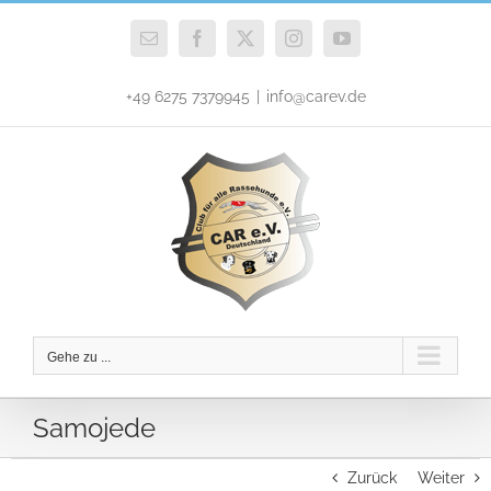
Zum
Inhalt
E-
Facebook
X
Instagram
YouTube
Mail
springen
+49 6275 7379945
|
info@carev.de
Gehe zu ...
Samojede
Zurück
Weiter