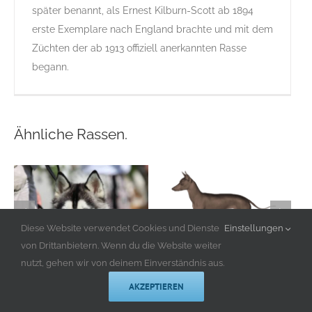
später benannt, als Ernest Kilburn-Scott ab 1894
erste Exemplare nach England brachte und mit dem
Züchten der ab 1913 offiziell anerkannten Rasse
begann.
Ähnliche Rassen.
Diese Website verwendet Cookies und Dienste
Einstellungen
von Drittanbietern. Wenn du die Website weiter
nutzt, gehen wir von deinem Einverständnis aus.
Mexikanischer
Siberian Husky
AKZEPTIEREN
Nackthund
Gruppe 5
Gruppe 5-
Gruppe 5
Gruppe 5-