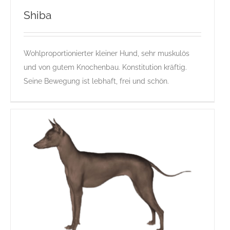
Shiba
Wohlproportionierter kleiner Hund, sehr muskulös
Shiba
und von gutem Knochenbau. Konstitution kräftig.
Gruppe 5
Gruppe 5-Sektion 5
Rassehunde Standard
Seine Bewegung ist lebhaft, frei und schön.
Rassehunde von A bis Z
S