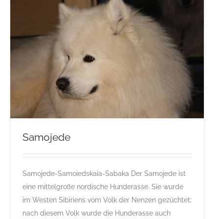
Samojede
Samojede-Samoiedskaïa-Sabaka Der Samojede ist
Samojede
eine mittelgroße nordische Hunderasse. Sie wurde
Gruppe 5
Gruppe 5-Sektion 1
Rassehunde Standard
im Westen Sibiriens vom Volk der Nenzen gezüchtet;
Rassehunde von A bis Z
S
nach diesem Volk wurde die Hunderasse auch