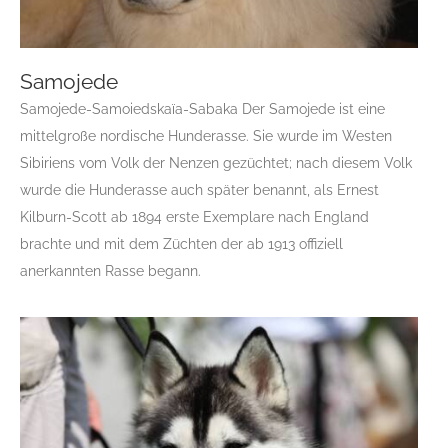
Samojede
Samojede-Samoiedskaïa-Sabaka Der Samojede ist eine
mittelgroße nordische Hunderasse. Sie wurde im Westen
Sibiriens vom Volk der Nenzen gezüchtet; nach diesem Volk
Samojede
wurde die Hunderasse auch später benannt, als Ernest
Gruppe 5
Gruppe 5-Sektion 1
Rassehunde Standard
Kilburn-Scott ab 1894 erste Exemplare nach England
Rassehunde von A bis Z
S
brachte und mit dem Züchten der ab 1913 offiziell
anerkannten Rasse begann.