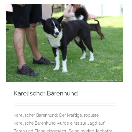
Karelischer Bärenhund
Karelischer Bärenhund; Der kräftige, robuste
Karelischer Bärenhund
Karelische Bärenhund wurde einst zur Jagd auf
Gruppe 5
Gruppe 5-Sektion 2
K
Rassehunde Standard
Bären und Elche eingesetzt. Seine mutige, lebhafte