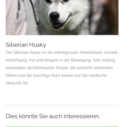
Siberian Husky
Der Siberian Husky ist ein mittelgrosser Arbeitshund, schnell,
leichtfüssig, frei und elegant in der Bewegung. Sein mässig
kompakter, dichtbehaarter Körper, die aufrecht stehenden
Siberian Husky
Ohren und die buschige Rute weisen auf die nordische
Gruppe 5
Gruppe 5-Sektion 1
Rassehunde Standard
Herkunft hin.
Rassehunde von A bis Z
S
Dies könnte Sie auch interessieren.