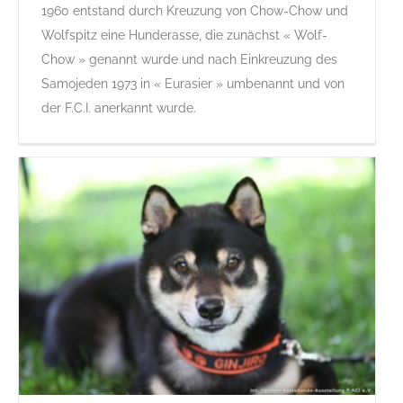
1960 entstand durch Kreuzung von Chow-Chow und
Eurasier
Wolfspitz eine Hunderasse, die zunächst « Wolf-
E
Gruppe 5
Gruppe 5-Sektion 5
Rassehunde Standard
Chow » genannt wurde und nach Einkreuzung des
Rassehunde von A bis Z
Samojeden 1973 in « Eurasier » umbenannt und von
der F.C.I. anerkannt wurde.