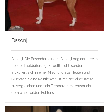
Basenji
Basenji; Die Besonderheit des Basenji beginnt bereits
Basenji
bei der Lautäußerung: Er bellt nicht, sondern
B
Gruppe 5
Gruppe 5-Sektion 6
Rassehunde Standard
artikuliert sich in einer Mischung aus Heulen und
Rassehunde von A bis Z
Glucksen. Seine Reinlichkeit ist mit der einer Katze
zu vergleichen und sein Temperament entspricht
dem eines wilden Fohlens.