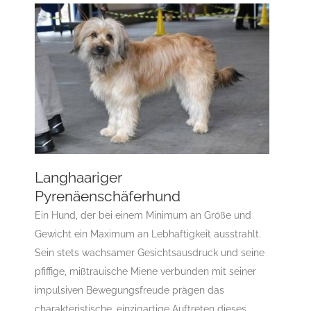
Langhaariger
Pyrenäenschäferhund
Langhaariger Pyrenäenschäferhund
Ein Hund, der bei einem Minimum an Größe und
ACI-Standard
B
C
Gruppe 1
Gruppe 1-Sektion 1
Gewicht ein Maximum an Lebhaftigkeit ausstrahlt.
Gruppe 1-Sektion 1-Langhaariger
Sein stets wachsamer Gesichtsausdruck und seine
Pyrenäenschäferhund
L
Rassehunde Standard
pfiffige, mißtrauische Miene verbunden mit seiner
Rassehunde von A bis Z
impulsiven Bewegungsfreude prägen das
charakteristische, einzigartige Auftreten dieses