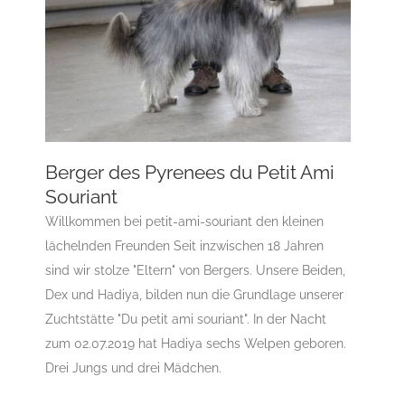
Berger des Pyrenees du Petit Ami
Berger des Pyrenees du Petit Ami
Souriant
Souriant
ACI-Standard
Gruppe 1-Sektion 1 Züchter Chien de
Willkommen bei petit-ami-souriant den kleinen
Berger des Pyrénées à poil long
Gruppe 1-Sektion 1
lächelnden Freunden Seit inzwischen 18 Jahren
Züchter Langhaariger Pyrenäenschäferhund
sind wir stolze "Eltern" von Bergers. Unsere Beiden,
Gruppe 1-Sektion 1-Langhaariger
Dex und Hadiya, bilden nun die Grundlage unserer
Pyrenäenschäferhund
Rassehunde Standard
Zuchtstätte "Du petit ami souriant". In der Nacht
Rassehunde-Verein
Rassehundeclub CAR e.V.
Rassehundezüchter
zum 02.07.2019 hat Hadiya sechs Welpen geboren.
Drei Jungs und drei Mädchen.