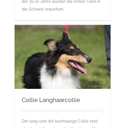
der 70-er Jahre wurden die ersten Tiere in
die Schweiz importiert.
Collie Langhaarcollie
Collie Langhaarcollie
Der lang-und der kurzhaarige Collie sind
C
Gruppe 1
Gruppe 1-Sektion 1
L
Rassehunde