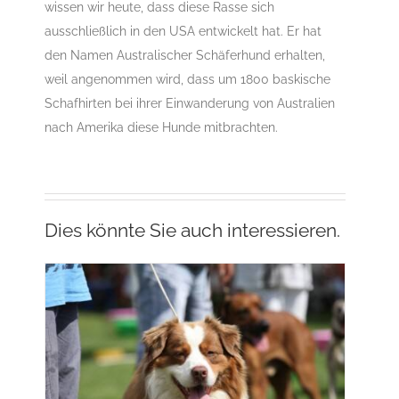
wissen wir heute, dass diese Rasse sich
A
Gruppe 1
Gruppe 1-Sektion 1
Gruppe 1-Sektion
ausschließlich in den USA entwickelt hat. Er hat
1-Australian Shepherd
Rassehunde Standard
Rassehunde von A bis Z
den Namen Australischer Schäferhund erhalten,
weil angenommen wird, dass um 1800 baskische
Schafhirten bei ihrer Einwanderung von Australien
nach Amerika diese Hunde mitbrachten.
Dies könnte Sie auch interessieren.