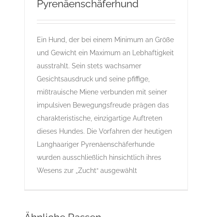
Pyrenäenschäferhund
Langhaariger Pyrenäenschäferhund
ACI-Standard
B
C
Gruppe 1
Gruppe 1-Sektion 1
Gruppe 1-Sektion 1-Langhaariger
Ein Hund, der bei einem Minimum an Größe
Pyrenäenschäferhund
L
Rassehunde Standard
und Gewicht ein Maximum an Lebhaftigkeit
Rassehunde von A bis Z
ausstrahlt. Sein stets wachsamer
Gesichtsausdruck und seine pfiffige,
mißtrauische Miene verbunden mit seiner
impulsiven Bewegungsfreude prägen das
charakteristische, einzigartige Auftreten
dieses Hundes. Die Vorfahren der heutigen
Langhaariger Pyrenäenschäferhunde
wurden ausschließlich hinsichtlich ihres
Wesens zur „Zucht“ ausgewählt