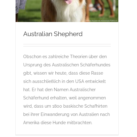
Australian Shepherd
Australian Shepherd
Obschon es zahlreiche Theorien über den
A
Gruppe 1
Gruppe 1-Sektion 1
Gruppe 1-Sektion
Ursprung des Australischen Schäferhundes
1-Australian Shepherd
Rassehunde Standard
gibt, wissen wir heute, dass diese Rasse
Rassehunde von A bis Z
sich ausschließlich in den USA entwickelt
hat. Er hat den Namen Australischer
Schäferhund erhalten, weil angenommen
wird, dass um 1800 baskische Schafhirten
bei ihrer Einwanderung von Australien nach
Amerika diese Hunde mitbrachten.