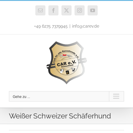
Zum
Inhalt
E-
Facebook
X
Instagram
YouTube
Mail
springen
+49 6275 7379945
|
info@carev.de
Gehe zu ...
Weißer Schweizer Schäferhund