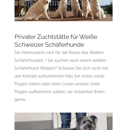
Privater Zuchtstätte für Weiße
Schweizer Schäferhunde
Privater Zuchtstätte für Weiße Schweizer
Sie interessieren sich für die Rasse des Weißen
Schäferhunde
Schäferhundes ? Sie suchen nach einem weißen
Gruppe 1-Sektion 1 Züchter Weiße Schweizer
Schäferhund Welpen? Scheuen Sie sich nicht mit
Schäferhunde
Landesgruppe Berger Blanc Suisse
uns Kontakt aufzunehmen falls Sie schon vorab
PQS
Rassehundezüchter
Fragen haben oder beim Lesen unserer Seite
Fragen aufkommen sollten, wir antworten Ihnen
gerne.