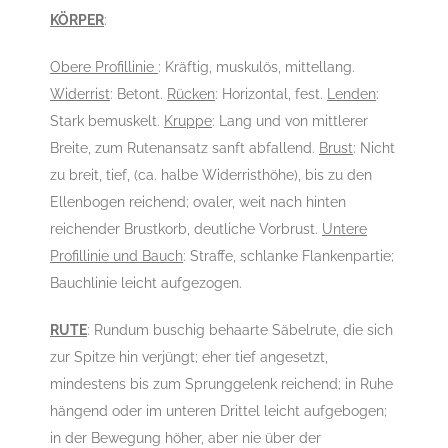
KÖRPER
:
Obere Profillinie
: Kräftig, muskulös, mittellang.
Widerrist
: Betont.
Rücken
: Horizontal, fest.
Lenden
:
Stark bemuskelt.
Kruppe
: Lang und von mittlerer
Breite, zum Rutenansatz sanft abfallend.
Brust
: Nicht
zu breit, tief, (ca. halbe Widerristhöhe), bis zu den
Ellenbogen reichend; ovaler, weit nach hinten
reichender Brustkorb, deutliche Vorbrust.
Untere
Profillinie und Bauch
: Straffe, schlanke Flankenpartie;
Bauchlinie leicht aufgezogen.
RUTE
: Rundum buschig behaarte Säbelrute, die sich
zur Spitze hin verjüngt; eher tief angesetzt,
mindestens bis zum Sprunggelenk reichend; in Ruhe
hängend oder im unteren Drittel leicht aufgebogen;
in der Bewegung höher, aber nie über der