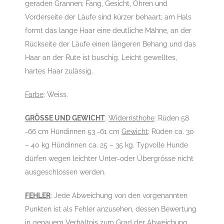
geraden Grannen; Fang, Gesicht, Ohren und
Vorderseite der Läufe sind kürzer behaart; am Hals
formt das lange Haar eine deutliche Mähne, an der
Rückseite der Läufe einen längeren Behang und das
Haar an der Rute ist buschig. Leicht gewelltes,
hartes Haar zulässig.
Farbe
: Weiss.
GRÖSSE UND GEWICHT
:
Widerristhohe
: Rüden 58
-66 cm Hündinnen 53 -61 cm
Gewicht
: Rüden ca. 30
– 40 kg Hündinnen ca. 25 – 35 kg. Typvolle Hunde
dürfen wegen leichter Unter-oder Übergrősse nicht
ausgeschlossen werden.
FEHLER
: Jede Abweichung von den vorgenannten
Punkten ist als Fehler anzusehen, dessen Bewertung
in genauem Verhältnis zum Grad der Abweichung