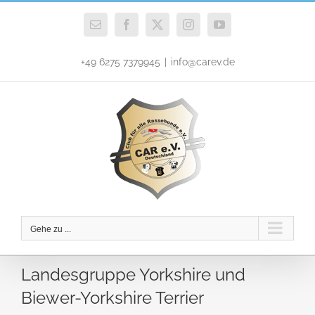
Zum
Inhalt
E-
Facebook
X
Instagram
YouTube
Mail
springen
+49 6275 7379945
|
info@carev.de
Gehe zu ...
Landesgruppe Yorkshire und
Biewer-Yorkshire Terrier