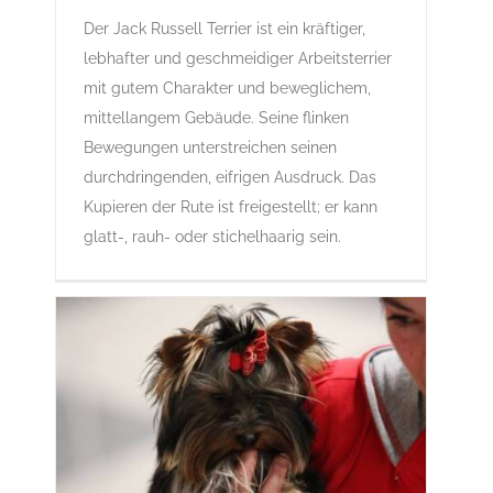
Jack Russell Terrier
Der Jack Russell Terrier ist ein kräftiger,
Gruppe 3
Gruppe 3-Sektion 2
J
Rassehunde
lebhafter und geschmeidiger Arbeitsterrier
Standard
Rassehunde von A bis Z
mit gutem Charakter und beweglichem,
mittellangem Gebäude. Seine flinken
Bewegungen unterstreichen seinen
durchdringenden, eifrigen Ausdruck. Das
Kupieren der Rute ist freigestellt; er kann
glatt-, rauh- oder stichelhaarig sein.