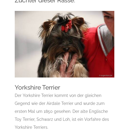
Züchter dieser Rasse.
Yorkshire Terrier
Der Yorkshire Terrier kommt von der gleichen
Gegend wie der Airdale Terrier und wurde zum
Yorkshire Terrier
ersten Mal um 1850 gesehen. Der alte Englische
Gruppe 3
Gruppe 3-Sektion 4
Landesgruppe
Toy Terrier, Schwarz und Loh, ist ein Vorfahre des
Yorkshire und Biewer-Yorkshire Terrier
Rassehunde
Yorkshire Terriers.
Standard
Rassehunde von A bis Z
Y