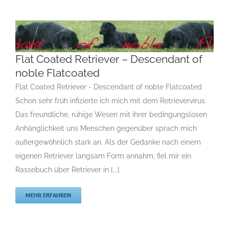
Flat Coated Retriever – Descendant of noble
Flat Coated Retriever – Descendant of
Flatcoated
noble Flatcoated
F
Gruppe 8
Gruppe 8-Sektion 1
Gruppe 8-Sektion 1 Züchter
Flatcoated Retriever
Gruppe 8-Sektion 1-Flatcoated
Flat Coated Retriever - Descendant of noble Flatcoated
Retriever
Landesgruppe Retriever
Rassehunde Standard
Schon sehr früh infizierte ich mich mit dem Retrievervirus.
Rassehunde von A bis Z
Rassehundezüchter
Das freundliche, ruhige Wesen mit ihrer bedingungslosen
Anhänglichkeit uns Menschen gegenüber sprach mich
außergewöhnlich stark an. Als der Gedanke nach einem
eigenen Retriever langsam Form annahm, fiel mir ein
Rassebuch über Retriever in [...]
MEHR ERFAHREN