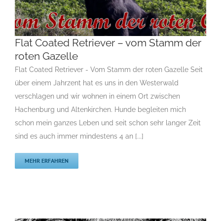
Flat Coated Retriever – vom Stamm der
roten Gazelle
Flat Coated Retriever – vom Stamm der roten
Flat Coated Retriever - Vom Stamm der roten Gazelle Seit
Gazelle
über einem Jahrzent hat es uns in den Westerwald
F
Gruppe 8
Gruppe 8-Sektion 1
Gruppe 8-Sektion 1 Züchter
verschlagen und wir wohnen in einem Ort zwischen
Flatcoated Retriever
Gruppe 8-Sektion 1-Flatcoated
Hachenburg und Altenkirchen. Hunde begleiten mich
Retriever
Landesgruppe Retriever
Rassehunde Standard
schon mein ganzes Leben und seit schon sehr langer Zeit
Rassehunde von A bis Z
Rassehundezüchter
sind es auch immer mindestens 4 an [...]
MEHR ERFAHREN