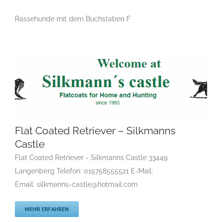
Rassehunde mit dem Buchstaben F
Flat Coated Retriever – Silkmanns
Castle
Flat Coated Retriever – Silkmanns Castle
F
Gruppe 8
Gruppe 8-Sektion 1
Gruppe 8-Sektion 1 Züchter
Flat Coated Retriever - Silkmanns Castle 33449
Flatcoated Retriever
Gruppe 8-Sektion 1-Flatcoated
Langenberg Telefon: 015758555521 E-Mail:
Retriever
Landesgruppe Retriever
Rassehunde Standard
Email: silkmanns-castle@hotmail.com
Rassehunde von A bis Z
Rassehundezüchter
MEHR ERFAHREN