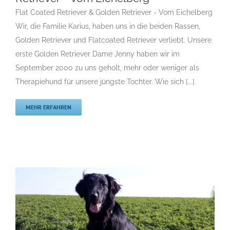
Flat Coated Retriever & Golden Retriever – vom
Flat Coated Retriever & Golden Retriever - Vom Eichelberg
Eichelberg
Wir, die Familie Karius, haben uns in die beiden Rassen,
F
Gruppe 8
Gruppe 8-Sektion 1
Gruppe 8-Sektion 1 Züchter
Golden Retriever und Flatcoated Retriever verliebt. Unsere
Flatcoated Retriever
Gruppe 8-Sektion 1-Flatcoated
erste Golden Retriever Dame Jenny haben wir im
Retriever
Landesgruppe Retriever
Rassehunde Standard
September 2000 zu uns geholt, mehr oder weniger als
Rassehunde von A bis Z
Rassehundezüchter
Therapiehund für unsere jüngste Tochter. Wie sich [...]
MEHR ERFAHREN