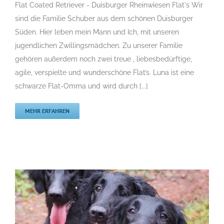
Flat Coated Retriever – Duisburger Rheinwiesen
Flat Coated Retriever - Duisburger Rheinwiesen Flat's Wir
Flat’s
sind die Familie Schuber aus dem schönen Duisburger
F
Gruppe 8
Gruppe 8-Sektion 1
Gruppe 8-Sektion 1 Züchter
Süden. Hier leben mein Mann und Ich, mit unseren
Flatcoated Retriever
Gruppe 8-Sektion 1-Flatcoated
jugendlichen Zwillingsmädchen. Zu unserer Familie
Retriever
Landesgruppe Retriever
Rassehunde Standard
gehören außerdem noch zwei treue , liebesbedürftige,
Rassehunde von A bis Z
Rassehundezüchter
agile, verspielte und wunderschöne Flat’s. Luna ist eine
schwarze Flat-Omma und wird durch [...]
MEHR ERFAHREN