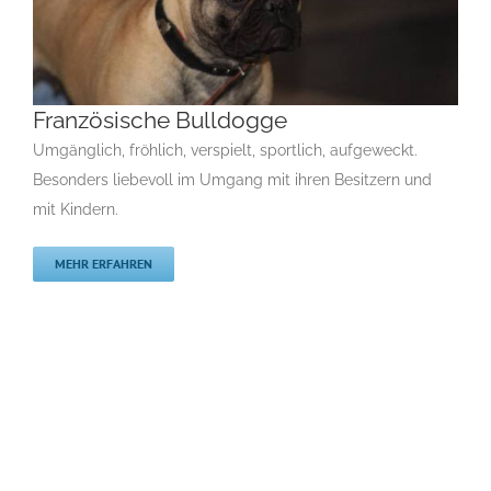
Französische Bulldogge
Umgänglich, fröhlich, verspielt, sportlich, aufgeweckt.
Besonders liebevoll im Umgang mit ihren Besitzern und
mit Kindern.
Französische Bulldogge
B
F
Gruppe 9
Gruppe 9-Sektion 11
Rassehunde von A bis Z
MEHR ERFAHREN