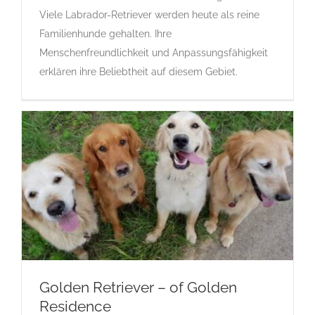
Viele Labrador-Retriever werden heute als reine
Gruppe 8
Gruppe 8-Sektion 1
Gruppe 8-Sektion 1-
Labrador Retriever
L
Labrador Retriever
Rassehunde
Familienhunde gehalten. Ihre
Standard
Rassehunde von A bis Z
Menschenfreundlichkeit und Anpassungsfähigkeit
erklären ihre Beliebtheit auf diesem Gebiet.
Golden Retriever – of Golden
Residence