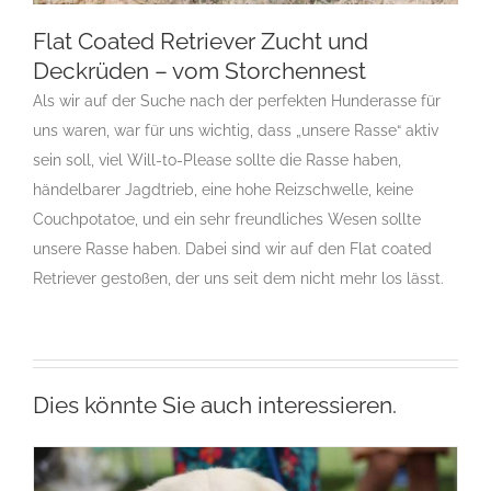
Flat Coated Retriever Zucht und
Deckrüden – vom Storchennest
Als wir auf der Suche nach der perfekten Hunderasse für
Flat Coated Retriever Zucht und Deckrüden –
vom Storchennest
uns waren, war für uns wichtig, dass „unsere Rasse“ aktiv
Gruppe 8
Gruppe 8-Sektion 1
Gruppe 8-Sektion 1 Züchter
sein soll, viel Will-to-Please sollte die Rasse haben,
Flatcoated Retriever
Gruppe 8-Sektion 1-Flatcoated
händelbarer Jagdtrieb, eine hohe Reizschwelle, keine
Retriever
Landesgruppe Retriever
PQS
Couchpotatoe, und ein sehr freundliches Wesen sollte
Rassehundezüchter
unsere Rasse haben. Dabei sind wir auf den Flat coated
Retriever gestoßen, der uns seit dem nicht mehr los lässt.
Dies könnte Sie auch interessieren.