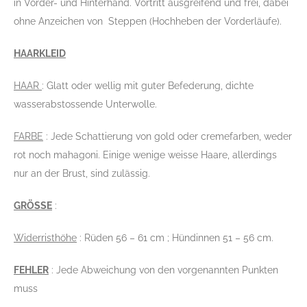
in Vorder- und Hinterhand. Vortritt ausgreifend und frei, dabei
ohne Anzeichen von Steppen (Hochheben der Vorderläufe).
HAARKLEID
HAAR
: Glatt oder wellig mit guter Befederung, dichte
wasserabstossende Unterwolle.
FARBE
: Jede Schattierung von gold oder cremefarben, weder
rot noch mahagoni. Einige wenige weisse Haare, allerdings
nur an der Brust, sind zulässig.
GRÖSSE
:
Widerristhöhe
: Rüden 56 – 61 cm ; Hündinnen 51 – 56 cm.
FEHLER
: Jede Abweichung von den vorgenannten Punkten
muss