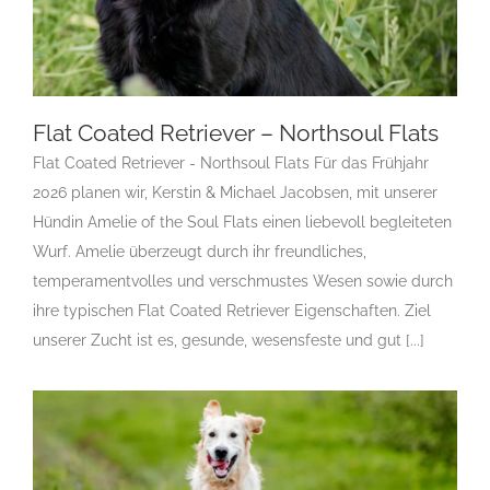
Flat Coated Retriever – Northsoul Flats
Flat Coated Retriever - Northsoul Flats Für das Frühjahr
2026 planen wir, Kerstin & Michael Jacobsen, mit unserer
Flat Coated Retriever – Northsoul Flats
Hündin Amelie of the Soul Flats einen liebevoll begleiteten
F
Gruppe 8
Gruppe 8-Sektion 1
Gruppe 8-Sektion 1
Wurf. Amelie überzeugt durch ihr freundliches,
Züchter Flatcoated Retriever
Gruppe 8-Sektion 1-
temperamentvolles und verschmustes Wesen sowie durch
Flatcoated Retriever
Landesgruppe Retriever
Rassehunde
Standard
Rassehunde von A bis Z
Rassehundezüchter
ihre typischen Flat Coated Retriever Eigenschaften. Ziel
unserer Zucht ist es, gesunde, wesensfeste und gut [...]