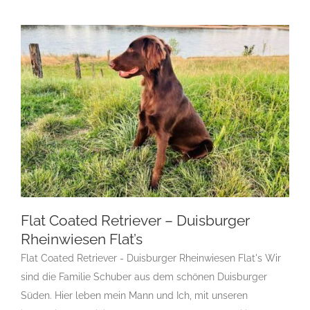
Flat Coated Retriever – Duisburger
Rheinwiesen Flat’s
Flat Coated Retriever - Duisburger Rheinwiesen Flat's Wir
Flat Coated Retriever – Duisburger
Rheinwiesen Flat’s
sind die Familie Schuber aus dem schönen Duisburger
F
Gruppe 8
Gruppe 8-Sektion 1
Gruppe 8-Sektion 1
Süden. Hier leben mein Mann und Ich, mit unseren
Züchter Flatcoated Retriever
Gruppe 8-Sektion 1-