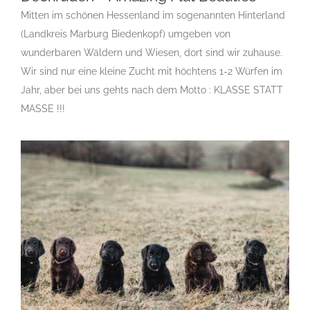
Mitten im schönen Hessenland im sogenannten Hinterland
Flat Coated Retriever Zucht und Deckrüden –
(Landkreis Marburg Biedenkopf) umgeben von
Amazing Flat Beauties
wunderbaren Wäldern und Wiesen, dort sind wir zuhause.
Gruppe 8
Gruppe 8-Sektion 1
Gruppe 8-Sektion 1 Züchter
Flatcoated Retriever
Gruppe 8-Sektion 1-Flatcoated
Wir sind nur eine kleine Zucht mit höchtens 1-2 Würfen im
Retriever
Landesgruppe Retriever
Rassehundezüchter
Jahr, aber bei uns gehts nach dem Motto : KLASSE STATT
MASSE !!!