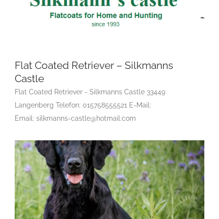
Flat Coated Retriever – Silkmanns
Flat Coated Retriever – Silkmanns Castle
Castle
F
Gruppe 8
Gruppe 8-Sektion 1
Gruppe 8-Sektion 1
Flat Coated Retriever - Silkmanns Castle 33449
Züchter Flatcoated Retriever
Gruppe 8-Sektion 1-
Langenberg Telefon: 015758555521 E-Mail:
Flatcoated Retriever
Landesgruppe Retriever
Rassehunde
Email: silkmanns-castle@hotmail.com
Standard
Rassehunde von A bis Z
Rassehundezüchter