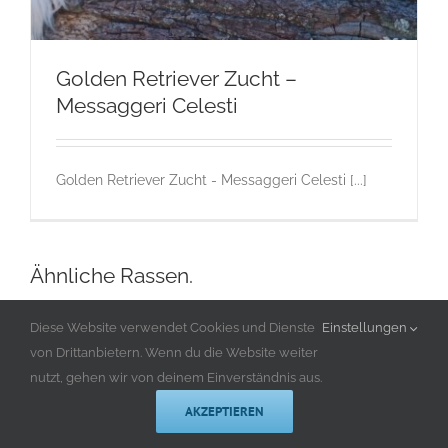
Golden Retriever Zucht –
Messaggeri Celesti
Golden Retriever Zucht - Messaggeri Celesti [...]
Ähnliche Rassen.
Golden Retriever Zucht – Messaggeri Celesti
Diese Website verwendet Cookies und Dienste
Einstellungen
G
Gruppe 8-Sektion 1-Golden Retriever
Landesgruppe
von Drittanbietern. Wenn du die Website weiter
Retriever
Rassehunde von A bis Z
nutzt, gehen wir von deinem Einverständnis aus.
AKZEPTIEREN