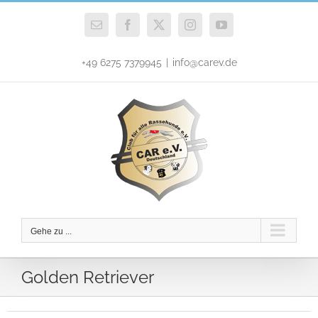
Zum
Inhalt
E-
Facebook
X
Instagram
YouTube
Mail
springen
+49 6275 7379945
|
info@carev.de
Gehe zu ...
Golden Retriever