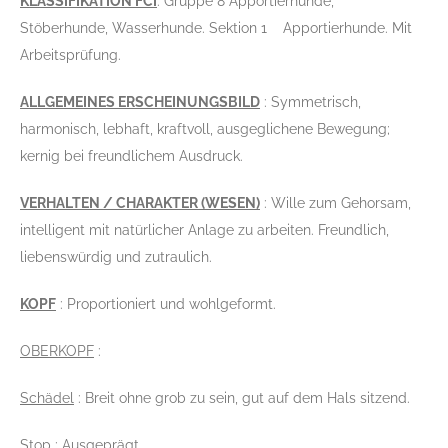
KLASSIFIKATION FCI
: Gruppe 8 Apportierhunde,
Stöberhunde, Wasserhunde. Sektion 1 Apportierhunde. Mit
Arbeitsprüfung.
ALLGEMEINES ERSCHEINUNGSBILD
: Symmetrisch,
harmonisch, lebhaft, kraftvoll, ausgeglichene Bewegung;
kernig bei freundlichem Ausdruck.
VERHALTEN / CHARAKTER (WESEN)
: Wille zum Gehorsam,
intelligent mit natürlicher Anlage zu arbeiten. Freundlich,
liebenswürdig und zutraulich.
KOPF
: Proportioniert und wohlgeformt.
OBERKOPF
:
Schädel
: Breit ohne grob zu sein, gut auf dem Hals sitzend.
Stop
: Ausgeprägt.