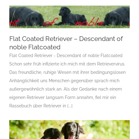
Flat Coated Retriever – Descendant of noble
Flatcoated
Flat Coated Retriever – Descendant of
F
Gruppe 8
Gruppe 8-Sektion 1
Gruppe 8-Sektion 1
noble Flatcoated
Züchter Flatcoated Retriever
Gruppe 8-Sektion 1-
Flat Coated Retriever - Descendant of noble Flatcoated
Flatcoated Retriever
Landesgruppe Retriever
Rassehunde
Standard
Rassehunde von A bis Z
Rassehundezüchter
Schon sehr früh infizierte ich mich mit dem Retrievervirus.
Das freundliche, ruhige Wesen mit ihrer bedingungslosen
Anhänglichkeit uns Menschen gegenüber sprach mich
außergewöhnlich stark an. Als der Gedanke nach einem
eigenen Retriever langsam Form annahm, fiel mir ein
Rassebuch über Retriever in [...]