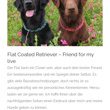
Flat Coated Retriever – Friend for my
live
Der Flat kann ein Clown sein, aber auch dein bester Freund.
Flat Coated Retriever – Friend for my live
Ein Seelenverwandter und ein Spiegel deiner Selbst. Es
Gruppe 8
Gruppe 8-Sektion 1
Gruppe 8-Sektion 1 Züchter
gibt viele Rassebeschreibungen, doch nichts ist so
Flatcoated Retriever
Gruppe 8-Sektion 1-Flatcoated
aussagekräftig wie ein persönliches Kennenlernen. Hierzu
Retriever
Landesgruppe Retriever
Rassehunde Standard
Rassehundezüchter
laden wir sie gerne ein. Ich hoffe Ihnen über die
nachfolgenden Seiten einen Eindruck über mich und meine
Hunde geben zu können.