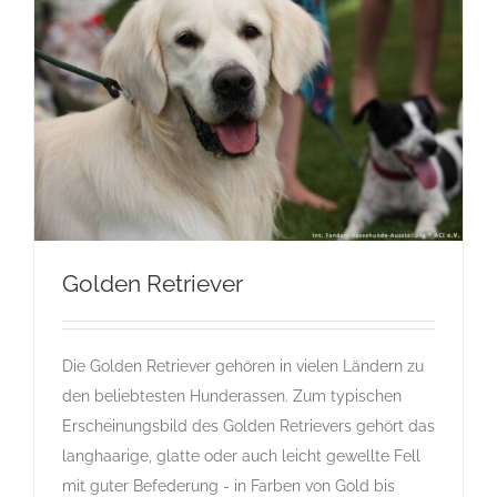
Golden Retriever
Die Golden Retriever gehören in vielen Ländern zu
Golden Retriever
den beliebtesten Hunderassen. Zum typischen
G
Gruppe 8
Gruppe 8-Sektion 1
Landesgruppe Retriever
Erscheinungsbild des Golden Retrievers gehört das
Rassehunde Standard
Rassehunde von A bis Z
langhaarige, glatte oder auch leicht gewellte Fell
mit guter Befederung - in Farben von Gold bis