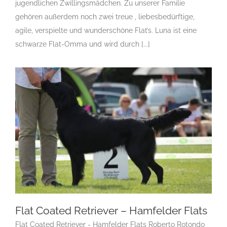
jugendlichen Zwillingsmädchen. Zu unserer Familie
Flatcoated Retriever
Landesgruppe Retriever
Rassehunde
gehören außerdem noch zwei treue , liebesbedürftige,
Standard
Rassehunde von A bis Z
Rassehundezüchter
agile, verspielte und wunderschöne Flat’s. Luna ist eine
schwarze Flat-Omma und wird durch [...]
Flat Coated Retriever – Hamfelder Flats
Flat Coated Retriever - Hamfelder Flats Roberto Rotondo