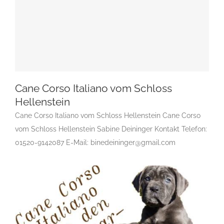
Cane Corso Italiano vom Schloss
Hellenstein
Cane Corso Italiano vom Schloss Hellenstein Cane Corso
vom Schloss Hellenstein Sabine Deininger Kontakt Telefon:
Cane Corso Italiano vom Schloss Hellenstein
01520-9142087 E-Mail: binedeininger@gmail.com
Gruppe 2
Gruppe 2-Sektion 1
Gruppe 2-Sektion 2.1 Züchter
Cane Corso Italiano
Rassehundezüchter