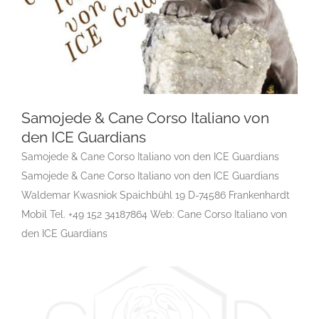
Samojede & Cane Corso Italiano von
den ICE Guardians
Samojede & Cane Corso Italiano von den ICE Guardians
Samojede & Cane Corso Italiano von den ICE
Samojede & Cane Corso Italiano von den ICE Guardians
Guardians
Waldemar Kwasniok Spaichbühl 19 D-74586 Frankenhardt
Gruppe 2-Sektion 2.1 Züchter Cane Corso Italiano
Gruppe
5-Sektion 5 Züchter Samojede
Gruppen Des CAR e.V.
Mobil Tel. +49 152 34187864 Web: Cane Corso Italiano von
Rassehundezüchter
den ICE Guardians