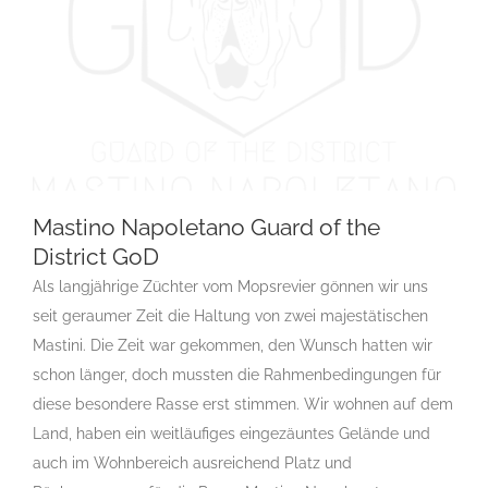
Mastino Napoletano Guard of the
District GoD
Als langjährige Züchter vom Mopsrevier gönnen wir uns
Mastino Napoletano Guard of the District GoD
seit geraumer Zeit die Haltung von zwei majestätischen
ACI-Standard
Gruppe 2
Gruppe 2-Sektion 2
Gruppe 2-
Mastini. Die Zeit war gekommen, den Wunsch hatten wir
Sektion 2 Züchter Mastino Napoletano
PQS
Rassehunde
schon länger, doch mussten die Rahmenbedingungen für
Standard
Rassehunde-Verein
Rassehundeclub CAR e.V.
Rassehundezüchter
diese besondere Rasse erst stimmen. Wir wohnen auf dem
Land, haben ein weitläufiges eingezäuntes Gelände und
auch im Wohnbereich ausreichend Platz und