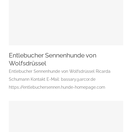
Entlebucher Sennenhunde von
Wolfsdrüssel
Entlebucher Sennenhunde von Wolfsdrüssel Ricarda
Entlebucher Sennenhunde von Wolfsdrüssel
Schumann Kontakt E-Mail: bassary@arcor.de
Gruppe 2
Gruppe 2-Sektion 3
Gruppe 2-Sektion 3-
https://entlebuchersennen.hunde-homepage.com
Entlebucher Sennenhund
Gruppe 2-Sektion 3-Entlebucher
Sennenhund
Landesgruppe Molosser