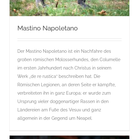
Mastino Napoletano
Der Mastino Napoletano ist ein Nachfahre des
Mastino Napoletano
großen römischen Molosserhundes, den Columelle
Gruppe 2
Gruppe 2-Sektion 2
Gruppe 2-Sektion 2-Mastino
Napoletano
M
Rassehunde Standard
Rassehunde von A
im ersten Jahrhundert nach Christus in seinem
bis Z
Werk „de re rustica“ beschreiben hat. Die
Römischen Legionen, an deren Seite er kämpfte,
verbreiteten ihn in ganz Europa; er wurde zum
Ursprung vieler doggenartiger Rassen in den
Ländereien am Fuße des Vesuv und ganz
allgemein in der Gegend um Neapel.