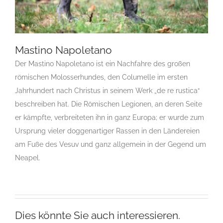
Mastino Napoletano
Der Mastino Napoletano ist ein Nachfahre des großen
römischen Molosserhundes, den Columelle im ersten
Mastino Napoletano
Jahrhundert nach Christus in seinem Werk „de re rustica“
Gruppe 2
Gruppe 2-Sektion 2
Gruppe 2-Sektion 2-Mastino
beschreiben hat. Die Römischen Legionen, an deren Seite
Napoletano
M
Rassehunde Standard
Rassehunde von A
er kämpfte, verbreiteten ihn in ganz Europa; er wurde zum
bis Z
Ursprung vieler doggenartiger Rassen in den Ländereien
am Fuße des Vesuv und ganz allgemein in der Gegend um
Neapel.
Dies könnte Sie auch interessieren.