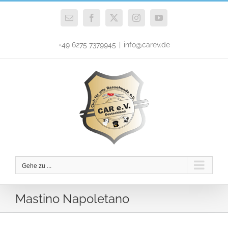
Zum
Inhalt
E-
Facebook
X
Instagram
YouTube
Mail
springen
+49 6275 7379945
|
info@carev.de
Gehe zu ...
Mastino Napoletano