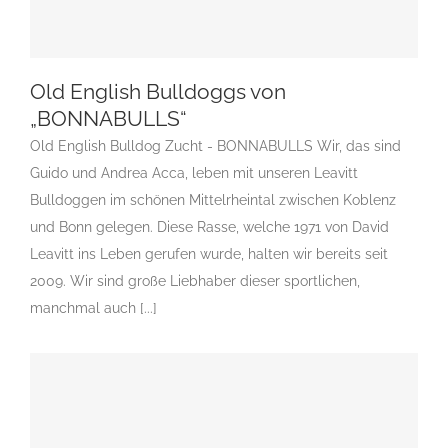
Old English Bulldoggs von
„BONNABULLS“
Old English Bulldoggs von „BONNABULLS“
Old English Bulldog Zucht - BONNABULLS Wir, das sind
ACI – Standard Nr. 23.12.2014OEB / D
ACI-Standard
Gruppe
9
Gruppe 9-Sektion 11 Züchter Französischen Bulldoggen
Guido und Andrea Acca, leben mit unseren Leavitt
Gruppen Des CAR e.V.
Landesgruppe Molosser
Bulldoggen im schönen Mittelrheintal zwischen Koblenz
Landesgruppe Mops
O
Rassehunde Standard
und Bonn gelegen. Diese Rasse, welche 1971 von David
Rassehunde-Verein
Rassehundeclub CAR e.V.
Leavitt ins Leben gerufen wurde, halten wir bereits seit
Rassehundezüchter
Sektion 11 : Kleine doggenartige
2009. Wir sind große Liebhaber dieser sportlichen,
Hunde
manchmal auch [...]